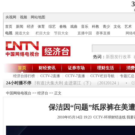
3
央视网
|
视频
|
网站地图
首页
新闻
经济
体育
综艺
春晚
戏曲
音乐
科教
青少
文化
艺术
电视
频道大全
栏目大全
节目大全
直播中国
赛事直播
网络
热词：
新股发行改革
首页
财经资讯
证券市场
理财生活
消费
经济台排行榜
|
CCTV-2直播
|
CCTV-7直播
|
CCTV栏目导航
|
专题汇总
120125
24小时播不停
[生财有道]大集大利 走进湛江（下） （20120124 ）
《消
中国网络电视台
>>
经济台
>> 正文
保洁因“问题”纸尿裤在美
2010年05月14日 19:23 CCTV-环球财经连线
我要