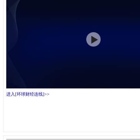
进入[环球财经连线]>>