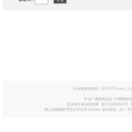
中央电视台网站
|
关于CCTV.com
|
人
中央广播电视总台 中国网络电
违法和不良信息举报
京ICP证060535号
网上传播视听节目许可证号 0102004
新出网证（京）字0