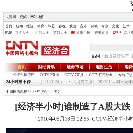
3
央视网
|
视频
|
网站地图
首页
新闻
经济
体育
综艺
春晚
戏曲
音乐
科教
青少
文化
艺术
电视
频道大全
栏目大全
节目大全
直播中国
赛事直播
网络
热词：
新股发行改革
首页
财经资讯
证券市场
理财生活
消费
经济台排行榜
|
CCTV-2直播
|
CCTV-7直播
|
CCTV栏目导航
|
专题汇总
进湛江（下） （20120124 ）
24小时播不停
《消费主张》 20120124 淘乐龙年
中国网络电视台
>>
经济台
>> 正文
[经济半小时]谁制造了A股大跌？(20
2010年05月18日 22:55 CCTV-经济半小