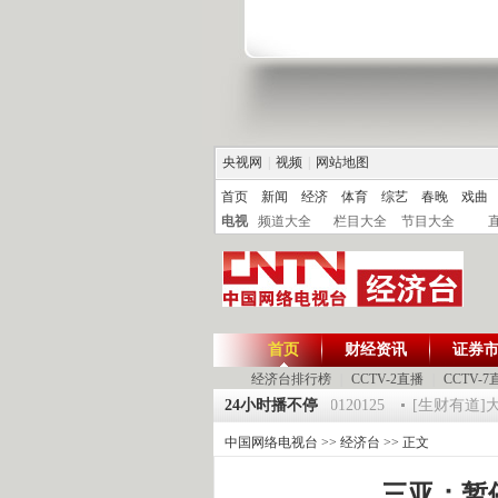
央视网
|
视频
|
网站地图
首页
新闻
经济
体育
综艺
春晚
戏曲
电视
频道大全
栏目大全
节目大全
首页
财经资讯
证券
经济台排行榜
|
CCTV-2直播
|
CCTV-7
25 祝福2012-超级魔术师 5
《第一时间》 20120125
24小时播不停
[生财有道]大集大
中国网络电视台
>>
经济台
>> 正文
三亚：暂