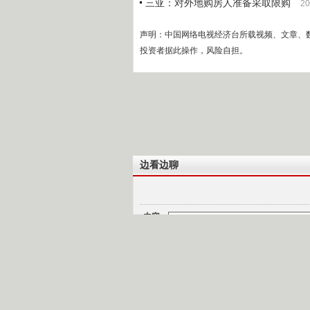
三亚：对外地购房人准备采取限购
20
声明：中国网络电视经济台所载视频、文章、
投资者据此操作，风险自担。
边看边聊
内容