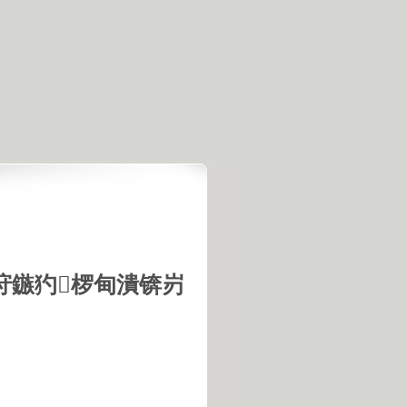
垨鏃犳椤甸潰锛岃