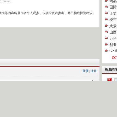
药品
10-2-25
国际
数据等内容纯属作者个人观点，仅供投资者参考，并不构成投资建议。
证监
楼市
姚景
山西
万科
创业
G2
CC
视频排
登录
|
注册
1
2
[
3
4
第