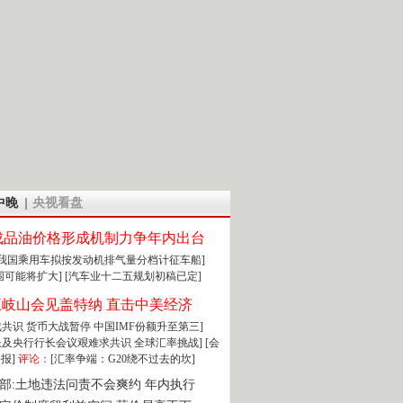
中晚
央视看盘
成品油价格形成机制力争年内出台
:我国乘用车拟按发动机排气量分档计征车船]
围可能将扩大]
[汽车业十二五规划初稿已定]
王岐山会见盖特纳 直击中美经济
达成共识 货币大战暂停
中国IMF份额升至第三]
财长及央行行长会议艰难求共识
全球汇率挑战]
[会
报]
评论：
[汇率争端：G20绕不过去的坎]
部:土地违法问责不会爽约 年内执行