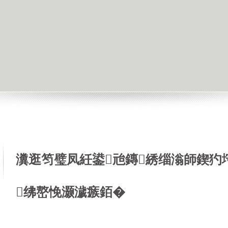
瀵逛笉璧凤紝鍙兘鏄綉缁滃師鍥犳
绋嶅悗灏濊瘯銆�