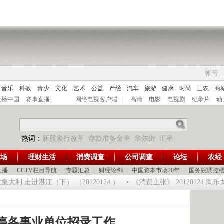
音乐
科教
青少
文化
艺术
公益
产经
汽车
旅游
健康
时尚
三农
商
直播中国
赛事直播
网络电视客户端
|
高清
电影
电视剧
纪录片
动
热词：
新股发行改革
存款准备金率
华尔街
汇率
市场
理财生活
消费调查
公司调查
论坛
农经
直播
|
CCTV栏目导航
|
专题汇总
|
财经论剑
|
中国资本市场20年
|
国务院调控
利 走进湛江（下） （20120124 ）
《消费主张》 20120124 淘
停各事业单位招录工作