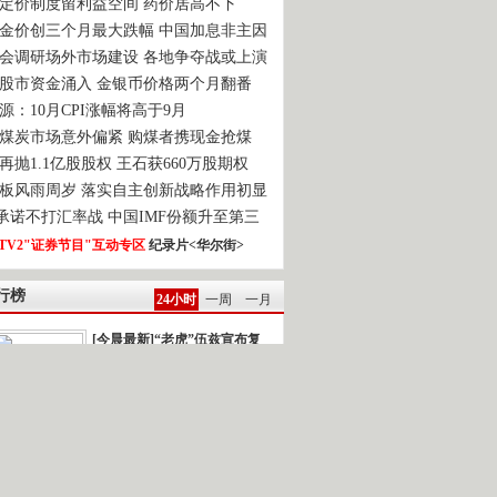
定价制度留利益空间 药价居高不下
金价创三个月最大跌幅 中国加息非主因
会调研场外市场建设 各地争夺战或上演
股市资金涌入 金银币价格两个月翻番
源：10月CPI涨幅将高于9月
煤炭市场意外偏紧 购煤者携现金抢煤
再抛1.1亿股股权 王石获660万股期权
板风雨周岁 落实自主创新战略作用初显
0承诺不打汇率战 中国IMF份额升至第三
TV2"证券节目"互动专区
纪录片<华尔街>
行榜
24小时
一周
一月
[今晨最新]“老虎”伍兹宣布复
出
强台风“鲇鱼”逼近]新闻背景：今年以...
雅典再次发生民众示威游行
一时间.读报 2010-10-22