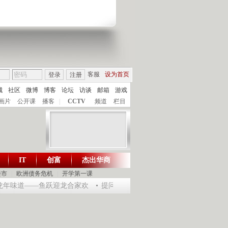
客服
设为首页
登录
注册
城
社区
微博
博客
论坛
访谈
邮箱
游戏
画片
公开课
播客
|
CCTV
频道
栏目
IT
创富
杰出华商
财智生活 一键通达
楼市
|
欧洲债务危机
|
开学第一课
乐龙年味道——鱼跃迎龙合家欢
提问2012：机遇与悬念共存
《环球驿站》2