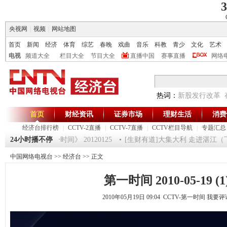
3
央视网
|
视频
|
网站地图
首页
新闻
经济
体育
综艺
春晚
戏曲
音乐
科教
青少
文化
艺术
电视
频道大全
栏目大全
节目大全
直播中国
赛事直播
网络
热词：
新股发行改革
首页
财经资讯
证券市场
理财生活
消费
经济台排行榜
|
CCTV-2直播
|
CCTV-7直播
|
CCTV栏目导航
|
专题汇总
魔术师 5
24小时播不停
《第一时间》 20120125
[生财有道]大集大利 走进湛江（下） （
中国网络电视台
>>
经济台
>> 正文
第一时间 2010-05-19 (1
2010年05月19日 09:04 CCTV-第一时间
我要评