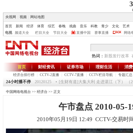
3
央视网
|
视频
|
网站地图
首页
新闻
经济
体育
综艺
春晚
戏曲
音乐
科教
青少
文化
艺术
电视
频道大全
栏目大全
节目大全
直播中国
赛事直播
网络
热词：
新股发行改革
首页
财经资讯
证券市场
理财生活
消费
经济台排行榜
|
CCTV-2直播
|
CCTV-7直播
|
CCTV栏目导航
|
专题汇总
《第一时间》 20120125
24小时播不停
[生财有道]大集大利 走进湛江（下） （2012
中国网络电视台
>>
经济台
>> 正文
午市盘点 2010-05-1
2010年05月19日 12:49 CCTV-交易时