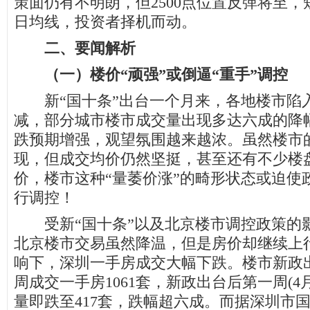
策面仍有不明朗，但2500点位置反弹将至，
日均线，投资者择机而动。
二、要闻解析
（一）楼价“顽强”或倒逼“重手”调控
新“国十条”出台一个月来，各地楼市陷
减，部分城市楼市成交量出现多达六成的降
跌预期增强，观望氛围越来越浓。虽然楼市
现，但成交均价仍然坚挺，甚至还有不少楼
价，楼市这种“量萎价涨”的畸形状态或迫使
行调控！
受新“国十条”以及北京楼市调控政策的影
北京楼市交易虽然降温，但是房价却继续上
响下，深圳一手房成交大幅下跌。楼市新政
周成交一手房1061套，新政出台后第一周(4月1
量即跌至417套，跌幅超六成。而据深圳市国