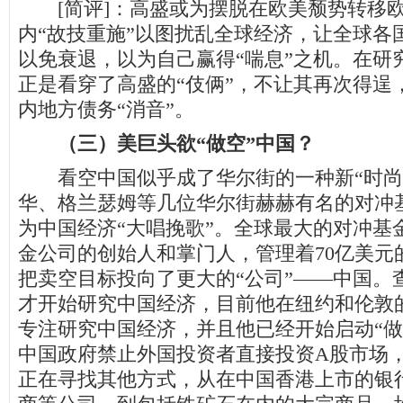
[简评]：高盛或为摆脱在欧美颓势转移
内“故技重施”以图扰乱全球经济，让全球各
以免衰退，以为自己赢得“喘息”之机。在研
正是看穿了高盛的“伎俩”，不让其再次得逞
内地方债务“消音”。
（三）美巨头欲“做空”中国？
看空中国似乎成了华尔街的一种新“时尚
华、格兰瑟姆等几位华尔街赫赫有名的对冲
为中国经济“大唱挽歌”。全球最大的对冲基
金公司的创始人和掌门人，管理着70亿美元
把卖空目标投向了更大的“公司”——中国。查
才开始研究中国经济，目前他在纽约和伦敦的
专注研究中国经济，并且他已经开始启动“做
中国政府禁止外国投资者直接投资A股市场
正在寻找其他方式，从在中国香港上市的银