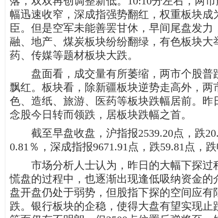
落，双双再创调整新低。10:10分左右，两
幅迅速收窄，深成指强势翻红，权重板块成
臣。但是空军未能善罢甘休，早间尾盘发力
融、地产、煤炭板块纷纷翻绿，有色板块大
药、传媒等题材板块大跌。
盘面看，成交量有所萎缩，两市个股普跌
飘红。板块看，除新疆板块逆势走高外，两
色、造纸、旅游、医药等板块跌幅居前。昨
念股今日转而领跌，居板块跌幅之首。
截至早盘收盘，沪指报2539.20点，跌20
0.81％，深成指报9671.91点，跌59.81点，跌
市场分析人士认为，昨日的大幅下探过程
慌盘的过程中，也逐渐出现逢低吸纳资金的
盘开盘仍处于弱势，但股指下探的空间应有
跌。银行板块的企稳，使得大盘有望实现止