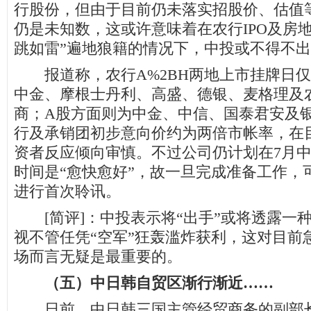
行股份，但由于目前仍未落实招股价、估值
仍是未知数，这或许意味着在农行IPO及房地
跳如雷”遍地狼籍的情况下，中投或不得不
报道称，农行A%2BH两地上市挂牌日仅
中金、摩根士丹利、高盛、德银、麦格理及
商；A股方面则为中金、中信、国泰君安及
行及承销团初步意向价约为两倍市帐率，在
资者反应倾向审慎。不过公司仍计划在7月
时间是“愈快愈好”，故一旦完成准备工作，
进行首次聆讯。
[简评]：中投表示将“出手”或将透露一
视不管任凭“空军”狂轰滥炸获利，这对目前
场而言无疑是最重要的。
（五）中日韩自贸区渐行渐近……
日前，中日韩三国主管经贸商务的副部长