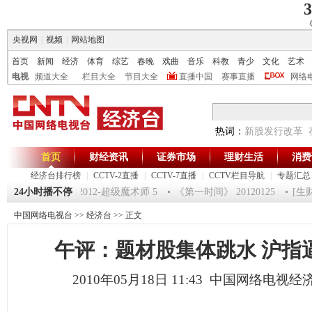
3
央视网
|
视频
|
网站地图
首页
新闻
经济
体育
综艺
春晚
戏曲
音乐
科教
青少
文化
艺术
电视
频道大全
栏目大全
节目大全
直播中国
赛事直播
网络
热词：
新股发行改革
首页
财经资讯
证券市场
理财生活
消费
经济台排行榜
|
CCTV-2直播
|
CCTV-7直播
|
CCTV栏目导航
|
专题汇总
120125 祝福2012-超级魔术师 5
24小时播不停
《第一时间》 20120125
[生财有道
中国网络电视台
>>
经济台
>> 正文
午评：题材股集体跳水 沪指逼
2010年05月18日 11:43 中国网络电视