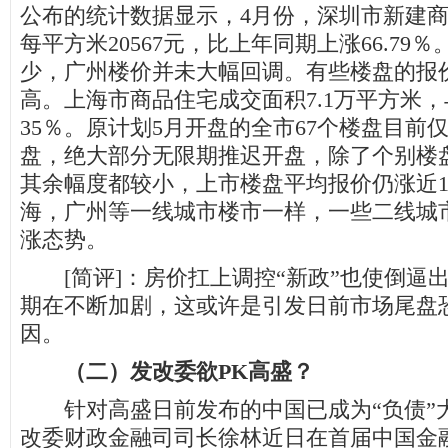
公布的统计数据显示，4月份，深圳市新建
每平方米20567元，比上年同期上涨66.79
少，广州楼价并未大幅回调。有些楼盘的报
高。上海市商品住宅成交面积7.1万平方米
35％。原计划5月开盘的全市67个楼盘目前仅
盘，绝大部分无限期推迟开盘，除了个别楼
其余幅度都较小，上市楼盘平均报价仍涨近1
海，广州等一线城市楼市一样，一些二线城
涨态势。
[简评]：房价扛上调控“新政”也使倒逼
期在不断加剧，这或许是引发日前市场尾盘
因。
（二）发改委欲PK高盛？
针对高盛日前发布的中国已成为“负债”
改委财政金融司司长徐林近日在首届中国金