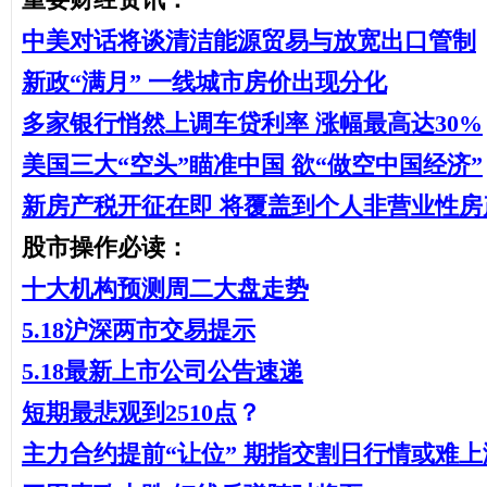
中美对话将谈清洁能源贸易与放宽出口管制
新政“满月” 一线城市房价出现分化
多家银行悄然上调车贷利率 涨幅最高达30%
美国三大“空头”瞄准中国 欲“做空中国经济”
新房产税开征在即 将覆盖到个人非营业性房
股市操作必读：
十大机构预测周二大盘走势
5.18沪深两市交易提示
5.18最新上市公司公告速递
短期最悲观到2510点
？
主力合约提前“让位” 期指交割日行情或难上