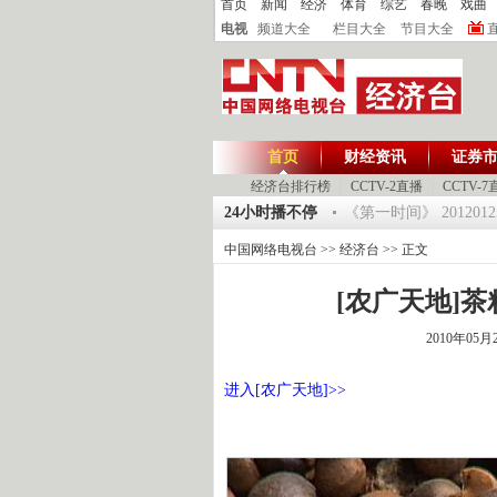
首页
新闻
经济
体育
综艺
春晚
戏曲
电视
频道大全
栏目大全
节目大全
首页
财经资讯
证券
经济台排行榜
|
CCTV-2直播
|
CCTV-7
球驿站》20120125 祝福2012-超级魔术师 5
24小时播不停
《第一时间》 20120125
中国网络电视台
>>
经济台
>> 正文
[农广天地]茶籽
2010年05月
进入[农广天地]>>