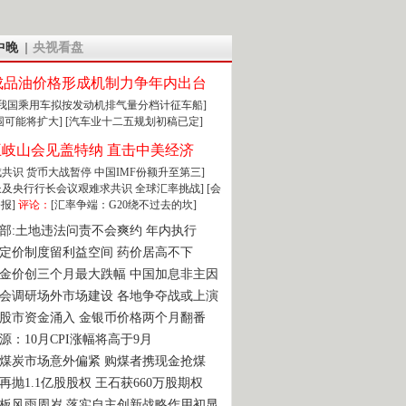
中晚
央视看盘
成品油价格形成机制力争年内出台
:我国乘用车拟按发动机排气量分档计征车船]
围可能将扩大]
[汽车业十二五规划初稿已定]
王岐山会见盖特纳 直击中美经济
达成共识 货币大战暂停
中国IMF份额升至第三]
财长及央行行长会议艰难求共识
全球汇率挑战]
[会
报]
评论：
[汇率争端：G20绕不过去的坎]
部:土地违法问责不会爽约 年内执行
定价制度留利益空间 药价居高不下
金价创三个月最大跌幅 中国加息非主因
会调研场外市场建设 各地争夺战或上演
股市资金涌入 金银币价格两个月翻番
源：10月CPI涨幅将高于9月
煤炭市场意外偏紧 购煤者携现金抢煤
再抛1.1亿股股权 王石获660万股期权
板风雨周岁 落实自主创新战略作用初显