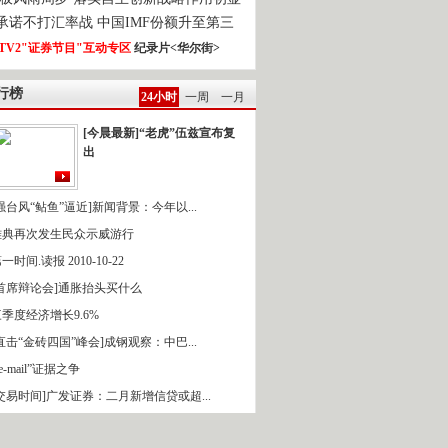
0承诺不打汇率战 中国IMF份额升至第三
TV2"证券节目"互动专区
纪录片<华尔街>
行榜
24小时
一周
一月
[今晨最新]“老虎”伍兹宣布复
出
强台风“鲇鱼”逼近]新闻背景：今年以...
雅典再次发生民众示威游行
一时间.读报 2010-10-22
[首席辩论会]通胀抬头买什么
季度经济增长9.6%
直击“金砖四国”峰会]成钢观察：中巴...
 e-mail”证据之争
[交易时间]广发证券：二月新增信贷或超...
16日东北将再迎风雪天气