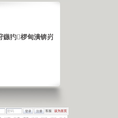
垨鏃犳椤甸潰锛岃
客服
设为首页
登录
注册