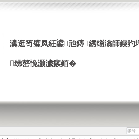
瀵逛笉璧凤紝鍙兘鏄綉缁滃師鍥犳
绋嶅悗灏濊瘯銆�