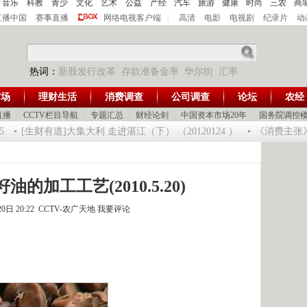
音乐
科教
青少
文化
艺术
公益
产经
汽车
旅游
健康
时尚
三农
商
直播中国
赛事直播
网络电视客户端
|
高清
电影
电视剧
纪录片
动
热词：
新股发行改革
存款准备金率
华尔街
汇率
市场
理财生活
消费调查
公司调查
论坛
农经
直播
|
CCTV栏目导航
|
专题汇总
|
财经论剑
|
中国资本市场20年
|
国务院调控
[生财有道]大集大利 走进湛江（下） （20120124 ）
《消费主张》 2
油的加工工艺(2010.5.20)
20日 20:22 CCTV-农广天地
我要评论