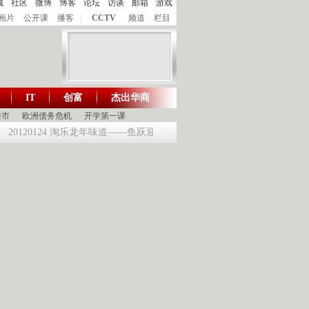
城
社区
微博
博客
论坛
访谈
邮箱
游戏
画片
公开课
播客
|
CCTV
频道
栏目
IT
创富
杰出华商
财智生活 一键通达
楼市
|
欧洲债务危机
|
开学第一课
0120124 淘乐龙年味道——鱼跃迎龙合家欢
提问2012：机遇与悬念共存