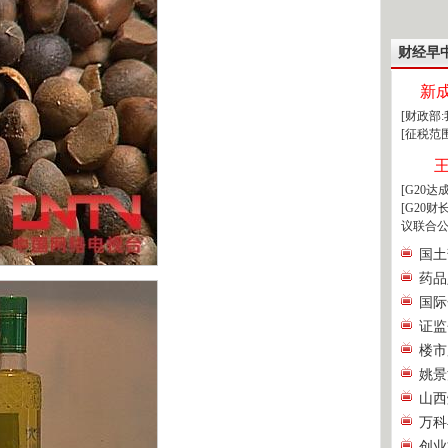
财经早
新
[财政部
[征税范
[G20
[G20
议联合公
国土
药品
国际
证监
楼市
姚景
山西
万科
创业