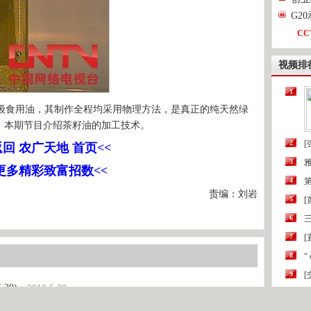
G2
CC
视频排
1
食用油，其制作全程均采用物理方法，是真正的纯天然绿
。本期节目介绍茶籽油的加工技术。
2
[
返回 农广天地 首页<<
3
>更多精彩致富招数<<
4
第
责编：刘岩
5
6
三
7
[
8
“
9
20)
2010-5-20
10
)
2010-5-20