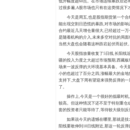
低开幅度超60点。在市场连续暴跌后还
过很多遍,A股市场也只有在这类情况下
今天是周五,也是股指期货第一个合约
能出现交割日恐慌的暴跌,对市场的影响
合约最近几天增仓量很大,已经超过一万
是随着机构的介入,未来多空对抗的局面
当然大盘也会随着这种跌宕起伏而起伏
今天股指放量收复了5日线,长阳线近
疆的投入力度之大超过市场预期,西藏板
场来一波反弹的大环境基本具备。今天
小的也超过了百分之四,涨幅最大的金地
支持下,大盘下周有望迎来强势反弹的一
了。
操作上,今天是一个很好的低吸时机,
较高。但这种情况下还不至于特别重仓或
套的投资者只能等待了,等待较大级别反
如果说今天的遗憾在哪里,那就是技术
阳线要敢伸到10日线附近,那这一轮反弹