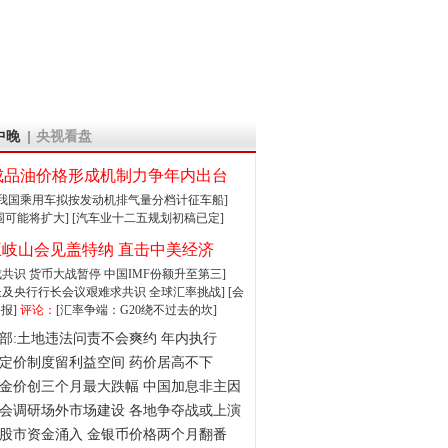
中晚
央视看盘
成品油价格形成机制力争年内出台
:我国乘用车拟按发动机排气量分档计征车船]
围可能将扩大]
[汽车业十二五规划初稿已定]
王岐山会见盖特纳 直击中美经济
达成共识 货币大战暂停
中国IMF份额升至第三]
财长及央行行长会议艰难求共识
全球汇率挑战]
[会
报]
评论：
[汇率争端：G20绕不过去的坎]
部:土地违法问责不会爽约 年内执行
定价制度留利益空间 药价居高不下
金价创三个月最大跌幅 中国加息非主因
会调研场外市场建设 各地争夺战或上演
股市资金涌入 金银币价格两个月翻番