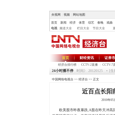
央视网
|
视频
|
网站地图
首页
新闻
经济
体育
综艺
春晚
戏曲
电视
频道大全
栏目大全
节目大全
首页
财经资讯
证券
经济台排行榜
|
CCTV-2直播
|
CCTV-7
0120125 祝福2012-超级魔术师 5
24小时播不停
《第一时间》 20120125
[生财
中国网络电视台
>>
经济台
>> 正文
近百点长阳
2010年0
欧美股市昨夜暴跌,A股在昨天冲高回