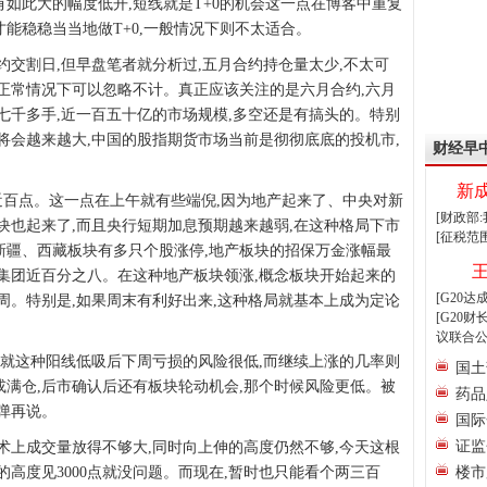
有如此大的幅度低开,短线就是T+0的机会这一点在博客中重复
才能稳稳当当地做T+0,一般情况下则不太适合。
交割日,但早盘笔者就分析过,五月合约持仓量太少,不太可
正常情况下可以忽略不计。真正应该关注的是六月合约,六月
七千多手,近一百五十亿的市场规模,多空还是有搞头的。特别
将会越来越大,中国的股指期货市场当前是彻彻底底的投机市,
财经早
。
新
百点。这一点在上午就有些端倪,因为地产起来了、中央对新
[财政部
块也起来了,而且央行短期加息预期越来越弱,在这种格局下市
[征税范
新疆、西藏板块有多只个股涨停,地产板块的招保万金涨幅最
集团近百分之八。在这种地产板块领涨,概念板块开始起来的
[G20
周。特别是,如果周末有利好出来,这种格局就基本上成为定论
[G20
议联合公
就这种阳线低吸后下周亏损的风险很低,而继续上涨的几率则
国土
满仓,后市确认后还有板块轮动机会,那个时候风险更低。被
药品
弹再说。
国际
证监
上成交量放得不够大,同时向上伸的高度仍然不够,今天这根
的高度见3000点就没问题。而现在,暂时也只能看个两三百
楼市