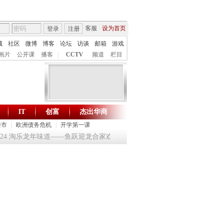
客服
设为首页
登录
注册
城
社区
微博
博客
论坛
访谈
邮箱
游戏
画片
公开课
播客
|
CCTV
频道
栏目
IT
创富
杰出华商
财智生活 一键通达
楼市
|
欧洲债务危机
|
开学第一课
124 淘乐龙年味道——鱼跃迎龙合家欢
提问2012：机遇与悬念共存
《