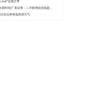
 e-mail”证据之争
[交易时间]广发证券：二月新增信贷或超...
16日东北将再迎风雪天气