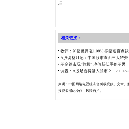
点。
相关链接：
收评：沪指反弹涨1.08% 振幅逾百点欲攻
A股调整月记：中国股市直面三大转变
基金跌市玩“蹦极” 净值新低重创基民
调查：A股是否将进入熊市？
2010-5-
声明：中国网络电视经济台所载视频、文章、
投资者据此操作，风险自担。