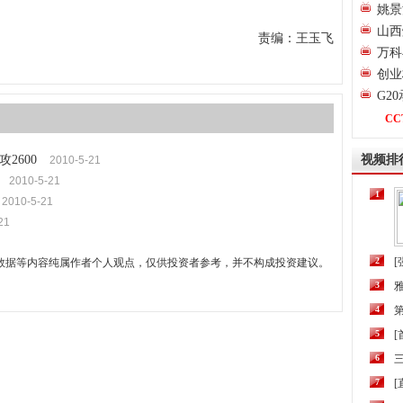
姚景
山西
责编：王玉飞
万科
创业
G2
CC
2600
视频排
2010-5-21
2010-5-21
1
2010-5-21
21
2
[
数据等内容纯属作者个人观点，仅供投资者参考，并不构成投资建议。
3
4
第
5
6
三
7
[