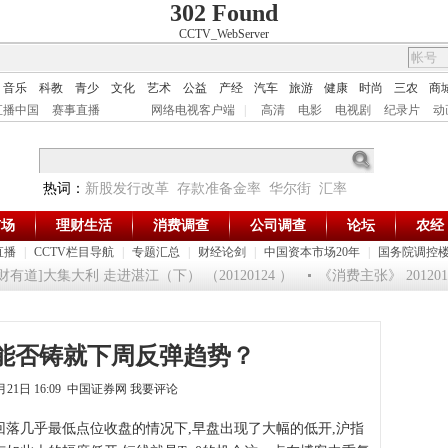
302 Found
CCTV_WebServer
音乐
科教
青少
文化
艺术
公益
产经
汽车
旅游
健康
时尚
三农
商
直播中国
赛事直播
网络电视客户端
|
高清
电影
电视剧
纪录片
动
热词：
新股发行改革
存款准备金率
华尔街
汇率
市场
理财生活
消费调查
公司调查
论坛
农经
直播
|
CCTV栏目导航
|
专题汇总
|
财经论剑
|
中国资本市场20年
|
国务院调控
有道]大集大利 走进湛江（下） （20120124 ）
《消费主张》 20120
能否铸就下周反弹趋势？
5月21日 16:09 中国证券网
我要评论
落几乎最低点位收盘的情况下,早盘出现了大幅的低开,沪指