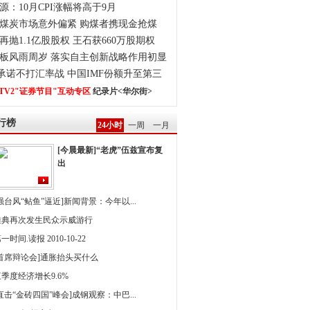
源：10月CPI涨幅将高于9月
煤炭市场意外偏紧 购煤者携现金抢煤
再抛1.1亿股股权 王石获660万股期权
板风雨周岁 落实自主创新战略作用初显
0承诺不打汇率战 中国IMF份额升至第三
TV2"证券节目"互动专区
纪录片<华尔街>
行榜
24小时
一周
一月
[今晨最新]“老虎”伍兹宣布复
出
强台风“鲇鱼”逼近]新闻背景：今年以...
雅典再次发生民众示威游行
一时间.读报 2010-10-22
[首席辩论会]通胀抬头买什么
季度经济增长9.6%
直击“金砖四国”峰会]成钢观察：中巴...