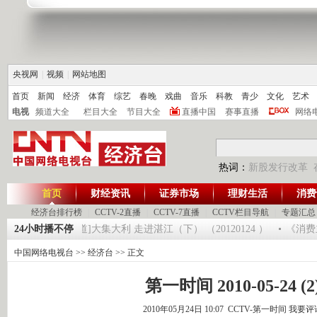
央视网
|
视频
|
网站地图
首页
新闻
经济
体育
综艺
春晚
戏曲
音乐
科教
青少
文化
艺术
电视
频道大全
栏目大全
节目大全
直播中国
赛事直播
网络
热词：
新股发行改革
首页
财经资讯
证券市场
理财生活
消费
经济台排行榜
|
CCTV-2直播
|
CCTV-7直播
|
CCTV栏目导航
|
专题汇总
125
24小时播不停
[生财有道]大集大利 走进湛江（下） （20120124 ）
《消费主
中国网络电视台
>>
经济台
>> 正文
第一时间 2010-05-24 (2
2010年05月24日 10:07 CCTV-第一时间
我要评