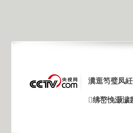
瀵逛笉璧凤紝
绋嶅悗灏濊