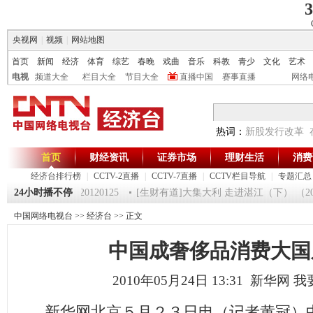
3
央视网
|
视频
|
网站地图
首页
新闻
经济
体育
综艺
春晚
戏曲
音乐
科教
青少
文化
艺术
电视
频道大全
栏目大全
节目大全
直播中国
赛事直播
网络
热词：
新股发行改革
首页
财经资讯
证券市场
理财生活
消费
经济台排行榜
|
CCTV-2直播
|
CCTV-7直播
|
CCTV栏目导航
|
专题汇总
《第一时间》 20120125
24小时播不停
[生财有道]大集大利 走进湛江（下） （20120
中国网络电视台
>>
经济台
>> 正文
中国成奢侈品消费大国
2010年05月24日 13:31 新华网
我
新华网北京５月２３日电（记者黄冠）中