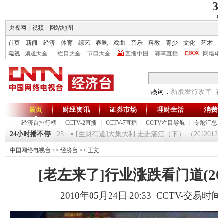
3
央视网
|
视频
|
网站地图
首页
新闻
经济
体育
综艺
春晚
戏曲
音乐
科教
青少
文化
艺术
电视
频道大全
栏目大全
节目大全
直播中国
赛事直播
网络
热词：
新股发行改革
首页
财经资讯
证券市场
理财生活
消费
经济台排行榜
|
CCTV-2直播
|
CCTV-7直播
|
CCTV栏目导航
|
专题汇总
一时间》 20120125
24小时播不停
[生财有道]大集大利 走进湛江（下） （20120124
中国网络电视台
>>
经济台
>> 正文
[老左来了]行业涨跌看门道(2010
2010年05月24日 20:33 CCTV-交易时