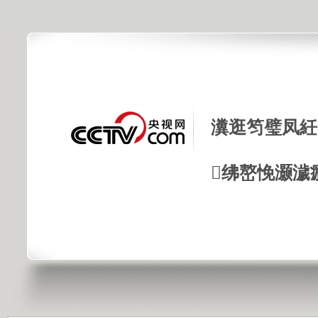
瀵逛笉璧凤紝
绋嶅悗灏濊