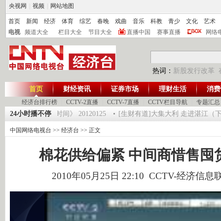
央视网
|
视频
|
网站地图
首页
新闻
经济
体育
综艺
春晚
戏曲
音乐
科教
青少
文化
艺术
电视
频道大全
栏目大全
节目大全
直播中国
赛事直播
网络
热词：
新股发行改革
首页
财经资讯
证券市场
理财生活
消费
经济台排行榜
|
CCTV-2直播
|
CCTV-7直播
|
CCTV栏目导航
|
专题汇总
师 5
24小时播不停
《第一时间》 20120125
[生财有道]大集大利 走进湛江（下） （2
中国网络电视台
>>
经济台
>> 正文
棉花供给偏紧 中间商惜售囤
2010年05月25日 22:10 CCTV-经济信