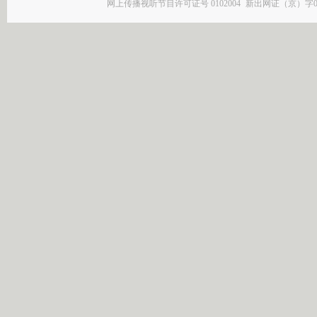
网上传播视听节目许可证号 0102004
新出网证（京）字0