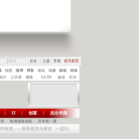
客服
设为首页
登录
注册
城
社区
微博
博客
论坛
访谈
邮箱
游戏
画片
公开课
播客
|
CCTV
频道
栏目
IT
创富
杰出华商
财智生活 一键通达
楼市
|
欧洲债务危机
|
开学第一课
龙年味道——鱼跃迎龙合家欢
提问2012：机遇与悬念共存
《环球驿站》201