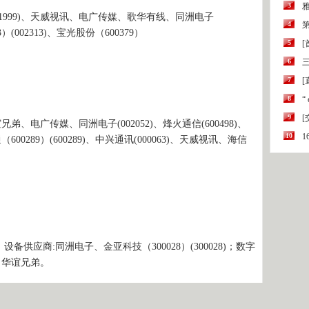
3
999)、天威视讯、电广传媒、歌华有线、同洲电子
4
第
3）(002313)、宝光股份（600379）
5
6
三
7
[
8
“
9
弟、电广传媒、同洲电子(002052)、烽火通信(600498)、
10
（600289）(600289)、中兴通讯(000063)、天威视讯、海信
应商:同洲电子、金亚科技（300028）(300028)；数字
商：华谊兄弟。