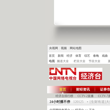
央视网
|
视频
|
网站地图
首页
新闻
经济
体育
综艺
春晚
戏曲
电视
频道大全
栏目大全
节目大全
首页
财经资讯
证券
经济台排行榜
|
CCTV-2直播
|
CCTV-7
 祝福2012-超级魔术师 5
《第一时间》 20120125
24小时播不停
[生财有道]大集大利
中国网络电视台
>>
经济台
>> 正文