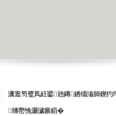
瀵逛笉璧凤紝鍙兘鏄綉缁滃師鍥犳
绋嶅悗灏濊瘯銆�