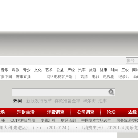
音乐
科教
青少
文化
艺术
公益
产经
汽车
旅游
健康
时尚
三农
商
直播中国
赛事直播
网络电视客户端
|
高清
电影
电视剧
纪录片
动
热词：
新股发行改革
存款准备金率
华尔街
汇率
市场
理财生活
消费调查
公司调查
论坛
农经
直播
|
CCTV栏目导航
|
专题汇总
|
财经论剑
|
中国资本市场20年
|
国务院调控
 走进湛江（下） （20120124 ）
《消费主张》 20120124 淘乐