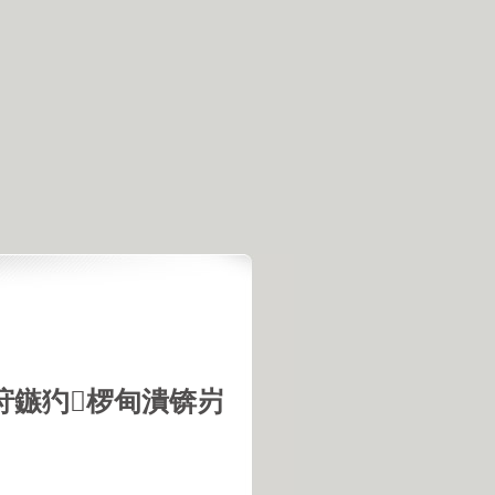
垨鏃犳椤甸潰锛岃