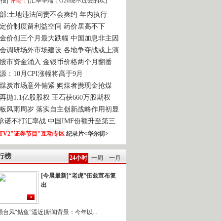
报]
评论：
[汇率争端：G20绕不过去的坎]
部:土地违法问责不会爽约 年内执行
定价制度留利益空间 药价居高不下
金价创三个月最大跌幅 中国加息非主因
会调研场外市场建设 各地争夺战或上演
股市资金涌入 金银币价格两个月翻番
源：10月CPI涨幅将高于9月
煤炭市场意外偏紧 购煤者携现金抢煤
再抛1.1亿股股权 王石获660万股期权
板风雨周岁 落实自主创新战略作用初显
0承诺不打汇率战 中国IMF份额升至第三
TV2"证券节目"互动专区
纪录片<华尔街>
行榜
24小时
一周
一月
[今晨最新]“老虎”伍兹宣布复
出
强台风“鲇鱼”逼近]新闻背景：今年以...