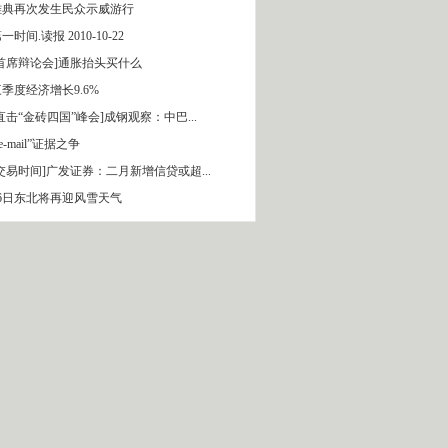
雅典再次发生民众示威游行
一时间.读报 2010-10-22
[首席辩论会]通胀抬头买什么
季度经济增长9.6%
直击“金砖四国”峰会]成钢观察：中巴...
 e-mail”证据之争
[交易时间]广发证券：二月新增信贷或超...
16日东北将再迎风雪天气