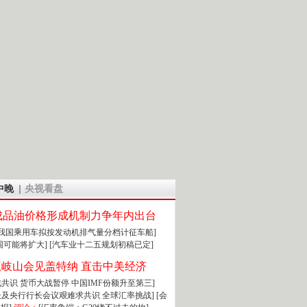
中晚
央视看盘
成品油价格形成机制力争年内出台
:我国乘用车拟按发动机排气量分档计征车船]
围可能将扩大]
[汽车业十二五规划初稿已定]
王岐山会见盖特纳 直击中美经济
达成共识 货币大战暂停
中国IMF份额升至第三]
财长及央行行长会议艰难求共识
全球汇率挑战]
[会