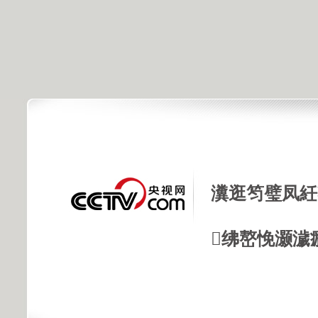
瀵逛笉璧凤紝
绋嶅悗灏濊