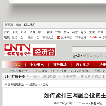
央视网
|
视频
|
网站地图
首页
新闻
经济
体育
综艺
春晚
戏曲
音乐
科教
青少
文化
艺术
电视
频道大全
栏目大全
节目大全
直播中国
赛事直播
网络
热词：
新股发行改革
首页
财经资讯
证券市场
理财生活
消费
经济台排行榜
|
CCTV-2直播
|
CCTV-7直播
|
CCTV栏目导航
|
专题汇总
魔术师 5
24小时播不停
《第一时间》 20120125
[生财有道]大集大利 走进湛江（下） 
中国网络电视台
>>
经济台
>> 正文
如何紧扣三网融合投资
2010年06月08日 16:02 cntv.cn
我要评论