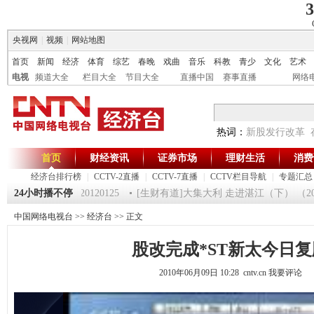
3
央视网
|
视频
|
网站地图
首页
新闻
经济
体育
综艺
春晚
戏曲
音乐
科教
青少
文化
艺术
电视
频道大全
栏目大全
节目大全
直播中国
赛事直播
网络
热词：
新股发行改革
首页
财经资讯
证券市场
理财生活
消费
经济台排行榜
|
CCTV-2直播
|
CCTV-7直播
|
CCTV栏目导航
|
专题汇总
《第一时间》 20120125
24小时播不停
[生财有道]大集大利 走进湛江（下） （20120
中国网络电视台
>>
经济台
>> 正文
股改完成*ST新太今日复
2010年06月09日 10:28 cntv.cn
我要评论