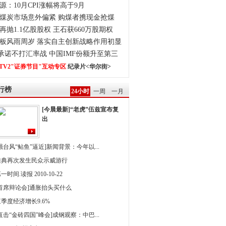
源：10月CPI涨幅将高于9月
煤炭市场意外偏紧 购煤者携现金抢煤
再抛1.1亿股股权 王石获660万股期权
板风雨周岁 落实自主创新战略作用初显
0承诺不打汇率战 中国IMF份额升至第三
TV2"证券节目"互动专区
纪录片<华尔街>
行榜
24小时
一周
一月
[今晨最新]“老虎”伍兹宣布复
出
强台风“鲇鱼”逼近]新闻背景：今年以...
雅典再次发生民众示威游行
一时间.读报 2010-10-22
[首席辩论会]通胀抬头买什么
季度经济增长9.6%
直击“金砖四国”峰会]成钢观察：中巴...