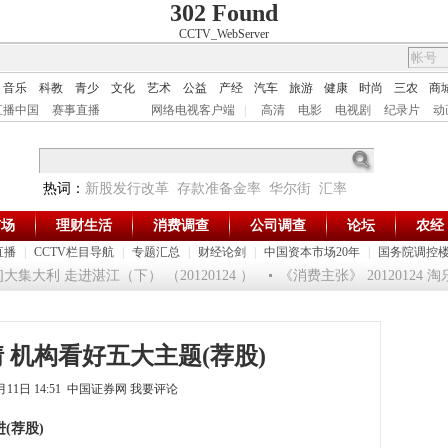
302 Found
CCTV_WebServer
音乐
科教
青少
文化
艺术
公益
产经
汽车
旅游
健康
时尚
三农
商
直播中国
赛事直播
网络电视客户端
|
高清
电影
电视剧
纪录片
动
热词：
新股发行改革
存款准备金率
华尔街
汇率
市场
理财生活
消费调查
公司调查
论坛
农经
直播
|
CCTV栏目导航
|
专题汇总
|
财经论剑
|
中国资本市场20年
|
国务院调控
集大利 走进湛江（下） （20120124 ）
《消费主张》 20120124
 机构看好五大主题(荐股)
6月11日 14:51 中国证券网
我要评论
(荐股)