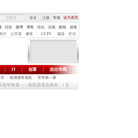
客服
设为首页
登录
注册
城
社区
微博
博客
论坛
访谈
邮箱
游戏
画片
公开课
播客
|
CCTV
频道
栏目
IT
创富
杰出华商
财智生活 一键通达
楼市
|
欧洲债务危机
|
开学第一课
 淘乐龙年味道——鱼跃迎龙合家欢
提问2012：机遇与悬念共存
《环球驿站