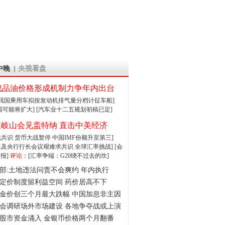
中晚
央视看盘
成品油价格形成机制力争年内出台
:我国乘用车拟按发动机排气量分档计征车船]
围可能将扩大]
[汽车业十二五规划初稿已定]
王岐山会见盖特纳 直击中美经济
达成共识 货币大战暂停
中国IMF份额升至第三]
财长及央行行长会议艰难求共识
全球汇率挑战]
[会
报]
评论：
[汇率争端：G20绕不过去的坎]
部:土地违法问责不会爽约 年内执行
定价制度留利益空间 药价居高不下
金价创三个月最大跌幅 中国加息非主因
会调研场外市场建设 各地争夺战或上演
股市资金涌入 金银币价格两个月翻番