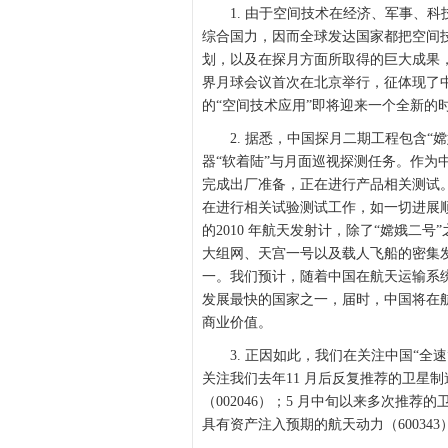
1. 由于空间技术在经济、军事、科
综合国力，因而全球发达国家都把空间
划，以及在探月方面所取得的巨大成果
界月球会议首次在北京举行，征体现了
的“空间技术应用”即将迎来一个全新的
2. 据悉，中国探月二期工程包含“嫦
器“软着陆”与月面巡视探测任务。作为
完成出厂准备，正在进行产品相关测试。
在进行相关试验测试工作，如一切进展顺利
的2010 年航天发射计，除了“嫦娥二
大组网、天宫一号以及载人飞船的密集发
一。我们预计，随着中国在航天运输系统
发展最快的国家之一，届时，中国将在
商业价值。
3. 正因如此，我们在关注中国“全速
关注我们去年11 月后反复推荐的卫星制
（002046）；5 月中旬以来多次推荐的卫
具有资产注入预期的航天动力（600343