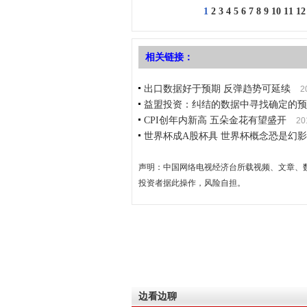
1
2
3
4
5
6
7
8
9
10
11
12
相关链接：
出口数据好于预期 反弹趋势可延续
2
益盟投资：纠结的数据中寻找确定的预
CPI创年内新高 五朵金花有望盛开
20
世界杯成A股杯具 世界杯概念恐是幻影
声明：中国网络电视经济台所载视频、文章、
投资者据此操作，风险自担。
边看边聊