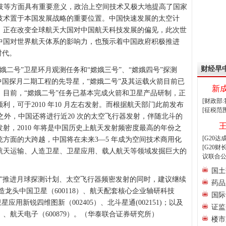
技等方面具有重要意义，政治上空间技术又极大地提高了国家
技术置于本国发展战略的重要位置。中国快速发展的太空计
，正在改变全球航天大国对中国航天科技发展的偏见，此次世
中国对世界航天体系的影响力，也预示着中国政府积极推进
时代。
财经早
娥二号”卫星环月观测任务和“嫦娥三号”、“嫦娥四号”探测
中国探月二期工程的先导星，“嫦娥二号”及其运载火箭目前已
新
目前，“嫦娥二号”任务已基本完成火箭和卫星产品研制，正
[财政部
，可于2010 年10 月左右发射。而根据航天部门此前发布
[征税范
号”之外，中国还将进行近20 次的太空飞行器发射，伴随北斗的
射，2010 年将是中国历史上航天发射频密度最高的年份之
[G20
方面的大跨越，中国将在未来3—5 年成为空间技术商用化
[G20
航天运输、人造卫星、卫星应用、载人航天等领域发掘巨大的
议联合公
国土
”推进月球探测计划、太空飞行器频密发射的同时，建议继续
药品
造龙头中国卫星（600118）、航天配套核心企业轴研科技
国际
星应用新锐四维图新（002405）、北斗星通(002151)；以及
证监
）、航天电子（600879）。（华泰联合证券研究所）
楼市