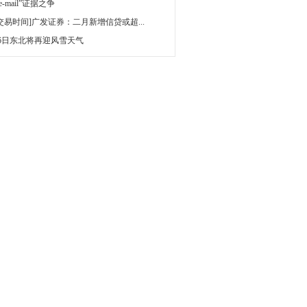
 e-mail”证据之争
[交易时间]广发证券：二月新增信贷或超...
16日东北将再迎风雪天气