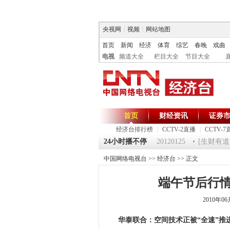
央视网
|
视频
|
网站地图
首页
新闻
经济
体育
综艺
春晚
戏曲
电视
频道大全
栏目大全
节目大全
首页
财经资讯
证券
经济台排行榜
|
CCTV-2直播
|
CCTV-7
0125 祝福2012-超级魔术师 5
24小时播不停
《第一时间》 20120125
[生财有道]大
中国网络电视台
>>
经济台
>> 正文
端午节后行情
2010年0
华泰联合：空间技术正被“全速”推进