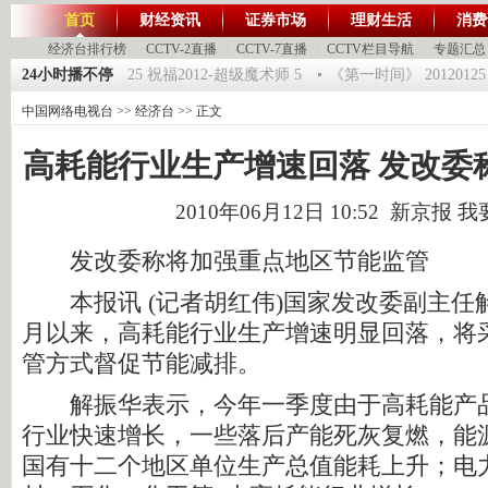
首页
财经资讯
证券市场
理财生活
消费
经济台排行榜
|
CCTV-2直播
|
CCTV-7直播
|
CCTV栏目导航
|
专题汇总
球驿站》20120125 祝福2012-超级魔术师 5
24小时播不停
《第一时间》 20120125
中国网络电视台
>>
经济台
>> 正文
高耗能行业生产增速回落 发改委
2010年06月12日 10:52 新京报
我
发改委称将加强重点地区节能监管
本报讯 (记者胡红伟)国家发改委副主任
月以来，高耗能行业生产增速明显回落，将
管方式督促节能减排。
解振华表示，今年一季度由于高耗能产品
行业快速增长，一些落后产能死灰复燃，能
国有十二个地区单位生产总值能耗上升；电