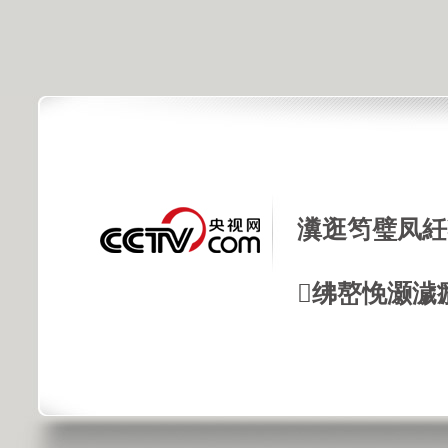
瀵逛笉璧凤紝
绋嶅悗灏濊