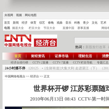
央视网
|
视频
|
网站地图
首页
新闻
经济
体育
综艺
春晚
戏曲
音乐
科教
青少
文化
艺术
电视
频道大全
栏目大全
节目大全
直播中国
赛事直播
网络
热词：
新股发行改革
首页
财经资讯
证券市场
理财生活
消费
经济台排行榜
|
CCTV-2直播
|
CCTV-7直播
|
CCTV栏目导航
|
专题汇总
《第一时间》 20120125
24小时播不停
[生财有道]大集大利 走进湛江（下） （201201
中国网络电视台
>>
经济台
>> 正文
世界杯开锣 江苏彩票随
2010年06月13日 08:43 CCTV-第一时