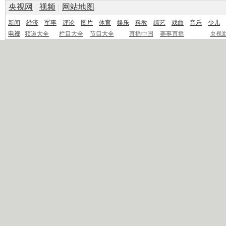
央视网
|
视频
|
网站地图
新闻
经济
军事
评论
图片
体育
娱乐
科教
综艺
戏曲
音乐
少儿
电视
频道大全
栏目大全
节目大全
直播中国
赛事直播
央视