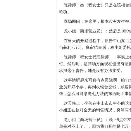
陈律师：她（程女士）只是在该柜台购
款项。
商场顾问：在这里，根本没有发生被上
龙小姐（商场营业员）：然后是18K
在当天的开庭过程中，原告中山某百货
当获利7万元。庭审结束后，程小姐委
陈律师（程女士代理律师）：事实上她
钉。然后呢，是商场方面现在也没有证
承担这个责任，她是没有办法接受。
这事情听起来可真有点蹊跷啊，咱们也
业员开好小票，再到收银台交钱，顾客得
钱，怎么可能拿走七万块的东西呢？事情
这天晚上，坐落在中山市市中心的这家
小姐正在核对全天的销售情况，突然两
龙小姐（商场营业员）：晚上9点钟左
单是对不上了。，因为我们开的是七万