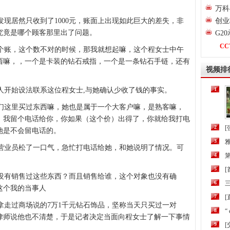
万科
现居然只收到了1000元，账面上出现如此巨大的差失，非
创业
究竟是哪个顾客那里出了问题。
G2
CC
账，这个数不对的时候，那我就想起嘛，这个程女士中午
西嘛，，一个是卡装的钻石戒指，一个是一条钻石手链，还有
视频排
。
开始设法联系这位程女士,与她确认少收了钱的事实。
1
这里买过东西嘛，她也是属于一个大客户嘛，是熟客嘛，
，我留个电话给你，你如果（这个价）出得了，你就给我打电
2
[
她是不会留电话的。
3
业员松了一口气，急忙打电话给她，和她说明了情况。可
4
第
5
有销售过这些东西？而且销售给谁，这个对象也没有确
6
三
这个我的当事人
7
[
走过商场说的7万1千元钻石饰品，坚称当天只买过一对
8
“
，律师说他也不清楚，于是记者决定当面向程女士了解一下事情
9