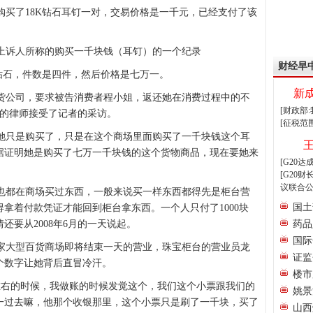
买了18K钻石耳钉一对，交易价格是一千元，已经支付了该
诉人所称的购买一千块钱（耳钉）的一个纪录
财经早
钻石，件数是四件，然后价格是七万一。
新
公司，要求被告消费者程小姐，返还她在消费过程中的不
[财政部
托的律师接受了记者的采访。
[征税范
只是购买了，只是在这个商场里面购买了一千块钱这个耳
据证明她是购买了七万一千块钱的这个货物商品，现在要她来
[G20
[G20
议联合公
都在商场买过东西，一般来说买一样东西都得先是柜台营
国土
拿着付款凭证才能回到柜台拿东西。一个人只付了1000块
还要从2008年6月的一天说起。
药品
国际
大型百货商场即将结束一天的营业，珠宝柜台的营业员龙
证监
个数字让她背后直冒冷汗。
楼市
右的时候，我做账的时候发觉这个，我们这个小票跟我们的
姚景
一过去嘛，他那个收银那里，这个小票只是刷了一千块，买了
山西