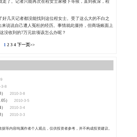
走了。记者只能再次在程女士家楼下等候，直到夜深，程
好几天记者都没能找到这位程女士。受了这么大的不白之
出来说说自己遭人冤枉的经历。事情就此僵持，但商场账面上
这没收到的7万元款项该怎么办呢？
1
2
3
4
下一页>>
-9
-3-8
8）
2010-3-8
.05）
2010-3-5
4）
2010-3-4
3）
2010-3-3
数据等内容纯属作者个人观点，仅供投资者参考，并不构成投资建议。