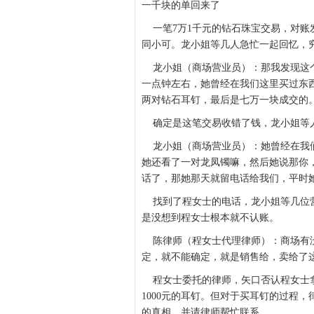
一千块的单回来了
一笔7万1千元的钻石珠宝交易，对账发
同小可。龙小姐等几人急忙一起回忆，
龙小姐（商场营业员）：那我发现这个
一点钟左右，她曾经在我们这里买过东
两对钻石耳钉，最后是七万一块成交的
确定是这笔交易收错了钱，龙小姐等人
龙小姐（商场营业员）：她曾经在我们
她还看了一对龙凤镯嘛，然后她说那你
话了，那她那天就留电话给我们，平时
找到了程女士的电话，龙小姐等几位营
是没想到程女士根本就不认账。
陈律师（程女士代理律师）：商场有没
定，就不能确定，就是销售给，卖给了
程女士委托的律师，矢口否认程女士拿
1000元的耳钉。但对于买耳钉的过程
的真相，并请律师帮忙联系。