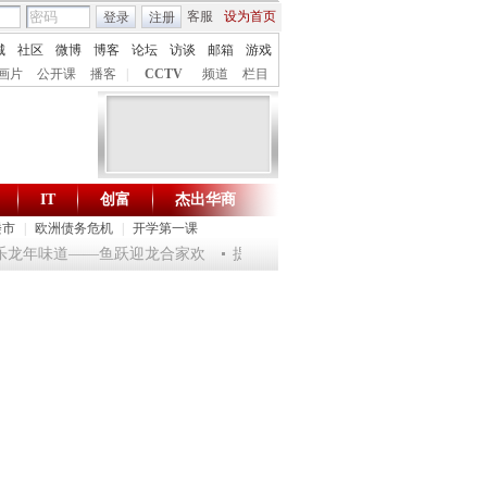
客服
设为首页
登录
注册
城
社区
微博
博客
论坛
访谈
邮箱
游戏
画片
公开课
播客
|
CCTV
频道
栏目
IT
创富
杰出华商
财智生活 一键通达
楼市
|
欧洲债务危机
|
开学第一课
淘乐龙年味道——鱼跃迎龙合家欢
提问2012：机遇与悬念共存
《环球驿站