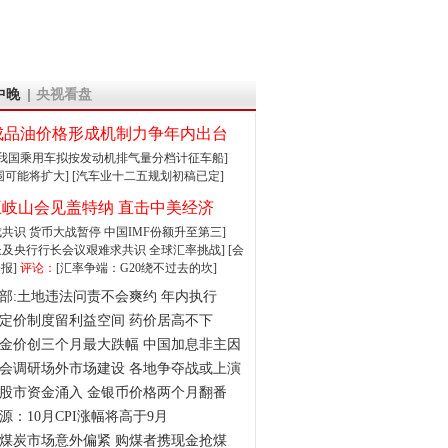
中晚
央视看盘
成品油价格形成机制力争年内出台
:我国乘用车拟按发动机排气量分档计征车船]
围可能将扩大]
[汽车业十二五规划初稿已定]
王岐山会见盖特纳 直击中美经济
达成共识 货币大战暂停
中国IMF份额升至第三]
财长及央行行长会议艰难求共识
全球汇率挑战]
[会
报]
评论：
[汇率争端：G20绕不过去的坎]
部:土地违法问责不会爽约 年内执行
定价制度留利益空间 药价居高不下
金价创三个月最大跌幅 中国加息非主因
会调研场外市场建设 各地争夺战或上演
股市资金涌入 金银币价格两个月翻番
源：10月CPI涨幅将高于9月
煤炭市场意外偏紧 购煤者携现金抢煤