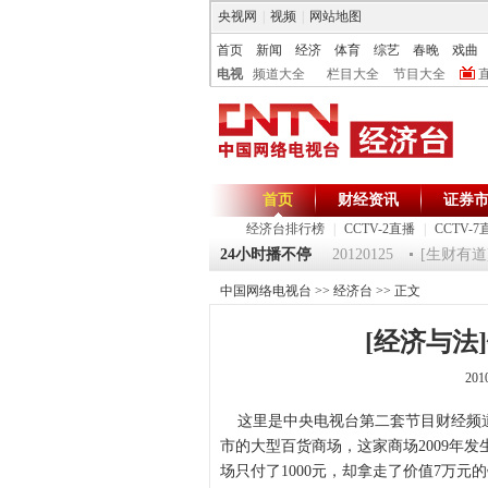
央视网
|
视频
|
网站地图
首页
新闻
经济
体育
综艺
春晚
戏曲
电视
频道大全
栏目大全
节目大全
首页
财经资讯
证券
经济台排行榜
|
CCTV-2直播
|
CCTV-7
125 祝福2012-超级魔术师 5
《第一时间》 20120125
24小时播不停
[生财有道]大
中国网络电视台
>>
经济台
>> 正文
[经济与法]
201
这里是中央电视台第二套节目财经频道
市的大型百货商场，这家商场2009年
场只付了1000元，却拿走了价值7万元