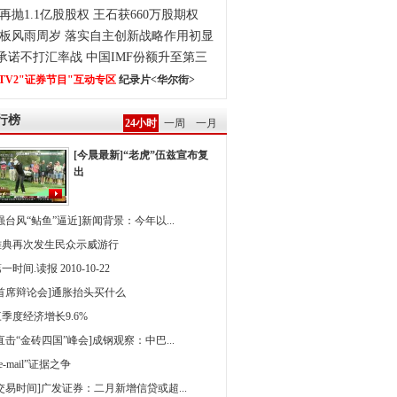
再抛1.1亿股股权 王石获660万股期权
板风雨周岁 落实自主创新战略作用初显
0承诺不打汇率战 中国IMF份额升至第三
TV2"证券节目"互动专区
纪录片<华尔街>
行榜
24小时
一周
一月
[今晨最新]“老虎”伍兹宣布复
出
强台风“鲇鱼”逼近]新闻背景：今年以...
雅典再次发生民众示威游行
一时间.读报 2010-10-22
[首席辩论会]通胀抬头买什么
季度经济增长9.6%
直击“金砖四国”峰会]成钢观察：中巴...
 e-mail”证据之争
[交易时间]广发证券：二月新增信贷或超...