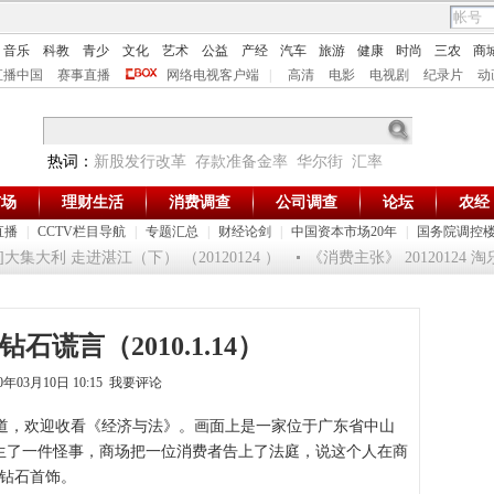
音乐
科教
青少
文化
艺术
公益
产经
汽车
旅游
健康
时尚
三农
商
直播中国
赛事直播
网络电视客户端
|
高清
电影
电视剧
纪录片
动
热词：
新股发行改革
存款准备金率
华尔街
汇率
市场
理财生活
消费调查
公司调查
论坛
农经
直播
|
CCTV栏目导航
|
专题汇总
|
财经论剑
|
中国资本市场20年
|
国务院调控
集大利 走进湛江（下） （20120124 ）
《消费主张》 20120124 
钻石谎言（2010.1.14）
0年03月10日 10:15
我要评论
，欢迎收看《经济与法》。画面上是一家位于广东省中山
发生了一件怪事，商场把一位消费者告上了法庭，说这个人在商
的钻石首饰。