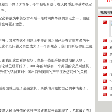
CC
差却下降了34%多，今年1到2月份，在人民币汇率基本稳定
0%。
视频排
必将成为中美双方今后一段时间内争论的焦点之一，围绕
1
弈也将更加激烈。
升，其实在这个问题上中美两国之间已经有过非常多的争
2
[
让这个老问题又再次成为了一个新焦点，我们想听听你们二位
3
4
第
那我们这次看到登场，也是一些似乎快要过期的人物，
5
舆论就已经开始了，2005年的时候有一个美国的议员叫舒莫，
6
三
不升值的话就要对中国出口到美国的产品征收惩罚性的关税。
7
[
8
“
之后美国就出现了金融危机，所以他开始忙自己的事情去了，
9
10
要求人民币升值的这种声音逐渐就开始出现了，尤其最近在3