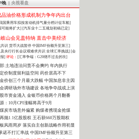
中晚
央视看盘
成品油价格形成机制力争年内出台
:我国乘用车拟按发动机排气量分档计征车船]
围可能将扩大]
[汽车业十二五规划初稿已定]
王岐山会见盖特纳 直击中美经济
达成共识 货币大战暂停
中国IMF份额升至第三]
财长及央行行长会议艰难求共识
全球汇率挑战]
[会
报]
评论：
[汇率争端：G20绕不过去的坎]
部:土地违法问责不会爽约 年内执行
定价制度留利益空间 药价居高不下
金价创三个月最大跌幅 中国加息非主因
会调研场外市场建设 各地争夺战或上演
股市资金涌入 金银币价格两个月翻番
源：10月CPI涨幅将高于9月
煤炭市场意外偏紧 购煤者携现金抢煤
再抛1.1亿股股权 王石获660万股期权
板风雨周岁 落实自主创新战略作用初显
0承诺不打汇率战 中国IMF份额升至第三