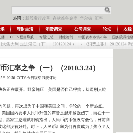
热词：
新股发行改革
存款准备金率
华尔街
汇率
市场
理财生活
消费调查
公司调查
论坛
农经
直播
|
CCTV栏目导航
|
专题汇总
|
财经论剑
|
中国资本市场20年
|
国务院调控
大利 走进湛江（下） （20120124 ）
《消费主张》 20120124 
汇率之争（一）（2010.3.24）
25日 09:56 CCTV-今日观察
我要评论
裂正在展开。野蛮施压，美国是否自己得病，却逼别人吃
问题，再次成为了中国和美国之间，争论的一个新热点。
，美国国内要求人民币升值的声音是越来越强烈了，而在十一
呢，温家宝总理就明确指出，人民币的币值没有低估，日前商
彼此都没有好处。时下，人民币汇率为何再度成为了焦点？人