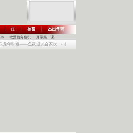
IT
创富
杰出华商
财智生活 一键通达
楼市
|
欧洲债务危机
|
开学第一课
淘乐龙年味道——鱼跃迎龙合家欢
提问2012：机遇与悬念共存
《环球驿站》