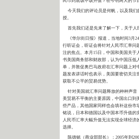
民币到底该不该升值？在今明两天的节
今天我们的评论员是何帆，以及我们的
授。
首先我们还是先来了解一下，关于人
《华尔街日报》报道，当地时间3月2
行听证会，听证会将针对人民币汇率问
注的焦点。本月15日，中国和美国关于
书美国商务部和财政部，认为中国压低
单，并敦促奥巴马政府在汇率问题上对
题发表讲话时也表示，美国要密切关注
获取不公平的贸易优势。
针对美国就汇率问题释放的种种声音，
美贸易不平衡的主要原因，中国出口到
些产品，其他国家同样也会填补这份市场
铭说，日本和德国以及中国本币升值的
人民币汇率大幅升值无法实现全球经济
选择。
陈德铭（商业部部长）：2005年到20