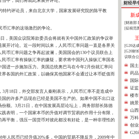
目当中，我们将就此来展开评论。
财经早
特约评论员，来自北京大学，国家发展研究院的陈平教
新
[财政部
民币汇率的这场激烈的争论。
[征税范
4日，美国众议院筹款委员会将就有关中国外汇政策的争议举
题展开讨论。近一段时间以来，人民币汇率问题一直是各界关
[G20
[G20
人民币汇率问题之争再起波澜，美国国会的130个议员联合上
议联合公
人民币汇率有操纵汇率的嫌疑，要求将中国列入操纵汇率国名
国土
中国进一步施加压力。美国总统奥巴马在今年2月份就汇率问
药品
世界各国的外汇政策，以确保其他国家不会通过让本币贬值而
国际
证监
3月18日，外交部发言人秦刚表示，人民币汇率不是造成中
楼市
美国的许多产品现在已经是美国不生产的。如果中国不出口这
姚景
份额。3月21日，在中国发展高层论坛上，商务部部长陈德
山西
实践表明，一个国家本币的升值对调节贸易的作用十分有限，
万科
的再平衡，强压一国货币对彼此都没有好处，是一种非理性的
创业
G2
08年人民币已经升值20%多，中国的贸易不降反升，2009年中