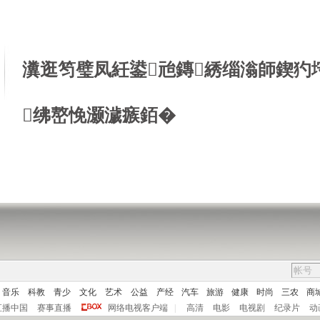
瀵逛笉璧凤紝鍙兘鏄綉缁滃師鍥犳
绋嶅悗灏濊瘯銆�
音乐
科教
青少
文化
艺术
公益
产经
汽车
旅游
健康
时尚
三农
商
直播中国
赛事直播
网络电视客户端
|
高清
电影
电视剧
纪录片
动