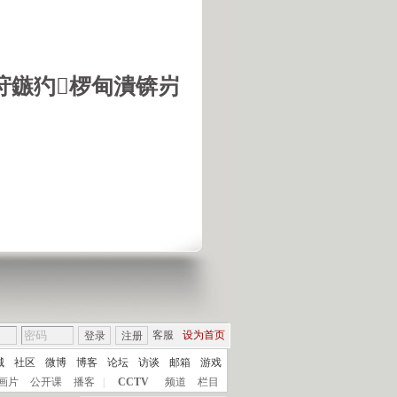
垨鏃犳椤甸潰锛岃
客服
设为首页
登录
注册
城
社区
微博
博客
论坛
访谈
邮箱
游戏
画片
公开课
播客
|
CCTV
频道
栏目