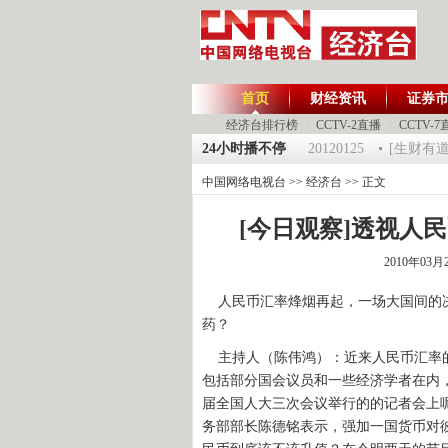
首页
财经资讯
证券
经济台排行榜
|
CCTV-2直播
|
CCTV-7
125 祝福2012-超级魔术师 5
《第一时间》 20120125
24小时播不停
[生财有道]大集
中国网络电视台
>>
经济台
>> 正文
[今日观察]透视人民币
2010年03月
人民币汇率烽烟再起，一场大国间的决
药？
主持人（陈伟鸿）：近来人民币汇率的
包括部分国会议员和一些经济学者在内
届全国人大三次会议举行的的记者会上
务部部长陈德铭表示，强加一国货币对