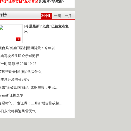
TV2"证券节目"互动专区
纪录片<华尔街>
行榜
24小时
一周
一月
[今晨最新]“老虎”伍兹宣布复
出
强台风“鲇鱼”逼近]新闻背景：今年以...
雅典再次发生民众示威游行
一时间.读报 2010-10-22
[首席辩论会]通胀抬头买什么
季度经济增长9.6%
直击“金砖四国”峰会]成钢观察：中巴...
 e-mail”证据之争
[交易时间]广发证券：二月新增信贷或超...
16日东北将再迎风雪天气