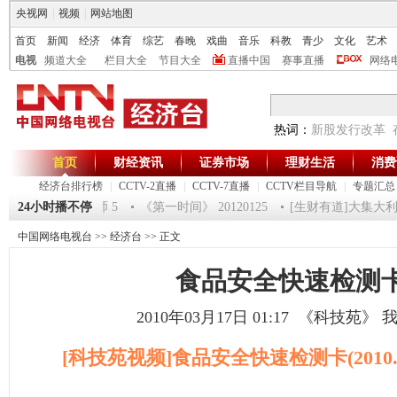
央视网
|
视频
|
网站地图
首页
新闻
经济
体育
综艺
春晚
戏曲
音乐
科教
青少
文化
艺术
电视
频道大全
栏目大全
节目大全
直播中国
赛事直播
网络
热词：
新股发行改革
首页
财经资讯
证券市场
理财生活
消费
经济台排行榜
|
CCTV-2直播
|
CCTV-7直播
|
CCTV栏目导航
|
专题汇总
福2012-超级魔术师 5
24小时播不停
《第一时间》 20120125
[生财有道]大集大利 走
中国网络电视台
>>
经济台
>> 正文
食品安全快速检测
2010年03月17日 01:17
《科技苑》
[科技苑视频]食品安全快速检测卡(2010.3