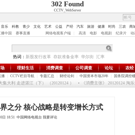
302 Found
CCTV_WebServer
音乐
科教
青少
文化
艺术
公益
产经
汽车
旅游
健康
时尚
三农
商
直播中国
赛事直播
网络电视客户端
|
高清
电影
电视剧
纪录片
动
热词：
新股发行改革
存款准备金率
华尔街
汇率
市场
理财生活
消费调查
公司调查
论坛
农经
直播
|
CCTV栏目导航
|
专题汇总
|
财经论剑
|
中国资本市场20年
|
国务院调控
集大利 走进湛江（下） （20120124 ）
《消费主张》 20120124 
界之分 核心战略是转变增长方式
月10日 18:51 中国网络电视台
我要评论