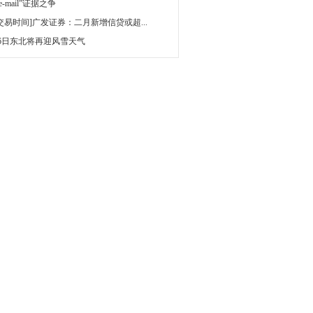
 e-mail”证据之争
[交易时间]广发证券：二月新增信贷或超...
16日东北将再迎风雪天气