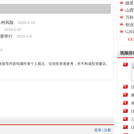
姚景
山西
万科
各种风险
2010-4-10
创业
2010-4-10
G2
请赛举行
2010-4-9
CC
-9
视频排
数据等内容纯属作者个人观点，仅供投资者参考，并不构成投资建议。
1
2
[
3
4
第
5
6
三
7
[
登录
|
注册