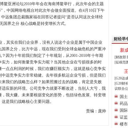
日，博鳌亚洲论坛2010年年会在海南博鳌举行，此次年会的主题
择”，中国网络电视台对此次年会做全面报道。在4月10日下午
，中远集团总裁魏家福在回答记者提问“是否认同这次全球经
无国界之分 核心战略是转变增长方式。
财经早
，其实在我们企业界，没有人说这个企业是属于中国企业
么国界之分，比方中远，现在我们受到全球金融危机的严重冲
新
因为十年前我们制定了十年规划，从2001-2010年十年期
[财政部
争实力，如何衡量竞争实力呢？当其他企业在亏损很多的时
[征税范
赚一点点利润的时候，我们在赚巨额实力，这就是核心竞争实
到中远竞争实力非常稳健。去年很多航运企业亏损，但是我们
[G20
未来我们的战略怎么样？如果照搬过去的战略，肯定是失败
[G20
要适应新的环境。公司竞争力就要不断改进，当别人大亏，我
议联合公
赚，我大赚。未来要根据变化的形势，包括绿色发展、转变增
国土
。这是我们战略核心主要问题。
药品
国际
责编：庞帅
证监
楼市