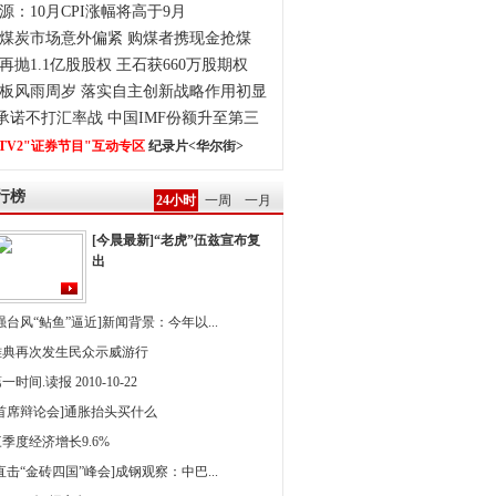
源：10月CPI涨幅将高于9月
煤炭市场意外偏紧 购煤者携现金抢煤
再抛1.1亿股股权 王石获660万股期权
板风雨周岁 落实自主创新战略作用初显
0承诺不打汇率战 中国IMF份额升至第三
TV2"证券节目"互动专区
纪录片<华尔街>
行榜
24小时
一周
一月
[今晨最新]“老虎”伍兹宣布复
出
强台风“鲇鱼”逼近]新闻背景：今年以...
雅典再次发生民众示威游行
一时间.读报 2010-10-22
[首席辩论会]通胀抬头买什么
季度经济增长9.6%
直击“金砖四国”峰会]成钢观察：中巴...