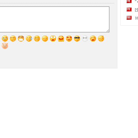
8
“
9
10