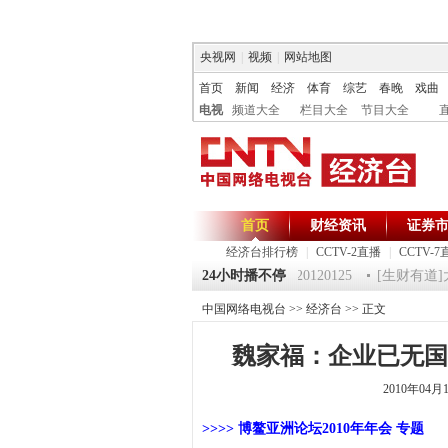
央视网
|
视频
|
网站地图
首页
新闻
经济
体育
综艺
春晚
戏曲
电视
频道大全
栏目大全
节目大全
首页
财经资讯
证券
经济台排行榜
|
CCTV-2直播
|
CCTV-7
125 祝福2012-超级魔术师 5
《第一时间》 20120125
24小时播不停
[生财有道]大
中国网络电视台
>>
经济台
>> 正文
魏家福：企业已无国
2010年04
>>>> 博鳌亚洲论坛2010年年会 专题