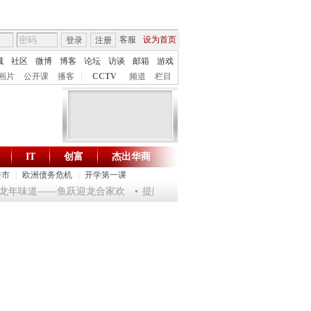
客服
设为首页
登录
注册
城
社区
微博
博客
论坛
访谈
邮箱
游戏
画片
公开课
播客
|
CCTV
频道
栏目
IT
创富
杰出华商
财智生活 一键通达
楼市
|
欧洲债务危机
|
开学第一课
淘乐龙年味道——鱼跃迎龙合家欢
提问2012：机遇与悬念共存
《环球驿站》