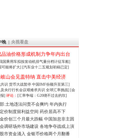
中晚
央视看盘
成品油价格形成机制力争年内出台
:我国乘用车拟按发动机排气量分档计征车船]
围可能将扩大]
[汽车业十二五规划初稿已定]
王岐山会见盖特纳 直击中美经济
达成共识 货币大战暂停
中国IMF份额升至第三]
财长及央行行长会议艰难求共识
全球汇率挑战]
[会
报]
评论：
[汇率争端：G20绕不过去的坎]
部:土地违法问责不会爽约 年内执行
定价制度留利益空间 药价居高不下
金价创三个月最大跌幅 中国加息非主因
会调研场外市场建设 各地争夺战或上演
股市资金涌入 金银币价格两个月翻番