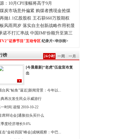
源：10月CPI涨幅将高于9月
煤炭市场意外偏紧 购煤者携现金抢煤
再抛1.1亿股股权 王石获660万股期权
板风雨周岁 落实自主创新战略作用初显
0承诺不打汇率战 中国IMF份额升至第三
TV2"证券节目"互动专区
纪录片<华尔街>
行榜
24小时
一周
一月
[今晨最新]“老虎”伍兹宣布复
出
强台风“鲇鱼”逼近]新闻背景：今年以...
雅典再次发生民众示威游行
一时间.读报 2010-10-22
[首席辩论会]通胀抬头买什么
季度经济增长9.6%
直击“金砖四国”峰会]成钢观察：中巴...