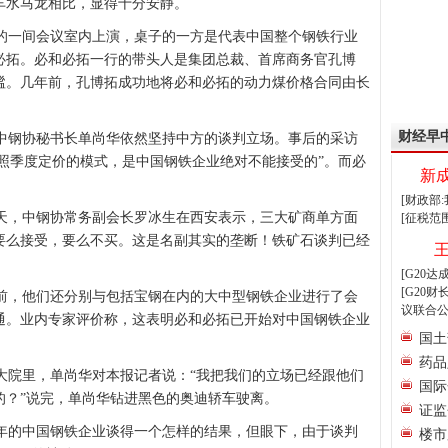
车水马龙相比，显得十分安静。
一间会议室内上演，桌子的一方是代表中国整个钢铁行业
必拓。必和必拓一行的带头人是集团总裁、首席商务官孔博
谧。几年前，孔博拓成功地将必和必拓的动力煤价格合同由长
财经早
钢协秘书长单尚华依然坚持中方的谈判立场。事后的采访
按照季度定价的模式，是中国钢铁企业绝对不能接受的”。而必
新
。
[财政部
，中钢协常务副会长罗冰生在西安表示，三大矿商单方面
[征税范
要么接受，要么不买。这是名副其实的垄断！铁矿石谈判已经
[G20
[G20
，他们还分别与包括宝钢在内的大中型钢铁企业进行了会
议联合公
通。业内专家评价称，这表明必和必拓已开始对中国钢铁企业
国土
药品
院里，单尚华对本报记者说：“我把我们的立场已经跟他们
国际
的？”说完，单尚华钻进黑色的奥迪轿车驶离。
证监
0年的中国钢铁企业谈得一个怎样的结果，但眼下，由于谈判
楼市