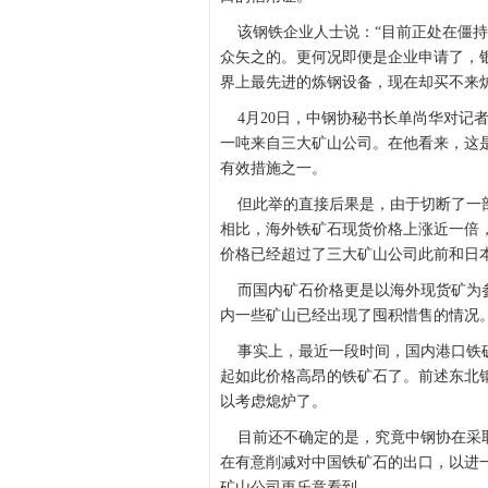
该钢铁企业人士说：“目前正处在僵持
众矢之的。更何况即便是企业申请了，
界上最先进的炼钢设备，现在却买不来
4月20日，中钢协秘书长单尚华对记
一吨来自三大矿山公司。在他看来，这
有效措施之一。
但此举的直接后果是，由于切断了一部
相比，海外铁矿石现货价格上涨近一倍，
价格已经超过了三大矿山公司此前和日本
而国内矿石价格更是以海外现货矿为参照
内一些矿山已经出现了囤积惜售的情况
事实上，最近一段时间，国内港口铁矿
起如此价格高昂的铁矿石了。前述东北
以考虑熄炉了。
目前还不确定的是，究竟中钢协在采取
在有意削减对中国铁矿石的出口，以进
矿山公司更乐意看到。