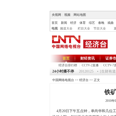
央视网
|
视频
|
网站地图
首页
新闻
经济
体育
综艺
春晚
戏曲
电视
频道大全
栏目大全
节目大全
首页
财经资讯
证券
经济台排行榜
|
CCTV-2直播
|
CCTV-7
125 祝福2012-超级魔术师 5
《第一时间》 20120125
24小时播不停
[生财有道]大
中国网络电视台
>>
经济台
>> 正文
铁
2010年
4月20日下午五点钟，单尚华和几位