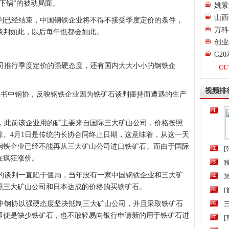
下锅”的被动局面。
姚景
山西
谈判已经结束，中国钢铁企业将不得不接受季度定价的条件，
万科
谈判如此，以后每年也都会如此。
创业
G2
推行季度定价的强硬态度，还有国内大大小小的钢铁企
CC
视频排
书中钢协，反映钢铁企业因为铁矿石谈判僵持而遭遇的生产
1
此前该企业用的矿主要来自国际三大矿山公司，价格按照
算。4月1日是传统的长协合同终止日期，这意味着，从这一天
钢铁企业已经不能再从三大矿山公司进口铁矿石。而由于国际
2
[
在疯狂涨价。
3
司的谈判一直陷于僵局，当年没有一家中国钢铁企业和三大矿
4
第
照三大矿山公司和日本达成的价格购买铁矿石。
5
钢协以强硬态度坚决抵制三大矿山公司，并且采取铁矿石
6
三
即便是缺少铁矿石，也不敢轻易向银行申请新的用于铁矿石进
7
[