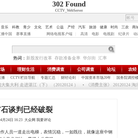
302 Found
CCTV_WebServer
音乐
科教
青少
文化
艺术
公益
产经
汽车
旅游
健康
时尚
三农
商
直播中国
赛事直播
网络电视客户端
|
高清
电影
电视剧
纪录片
动
热词：
新股发行改革
存款准备金率
华尔街
汇率
市场
理财生活
消费调查
公司调查
论坛
农经
直播
|
CCTV栏目导航
|
专题汇总
|
财经论剑
|
中国资本市场20年
|
国务院调控
集大利 走进湛江（下） （20120124 ）
《消费主张》 20120124 
矿石谈判已经破裂
04月24日 16:23 大众网
我要评论
工作人员一道走出电梯，表情沉稳，一如既往，就像这座中钢