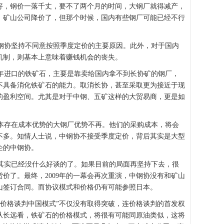
好，钢价一落千丈，要不了两个月的时间，大钢厂就得减产，
，矿山公司降价了，但那个时候，国内有些钢厂可能已经不行
协坚持不同意按照季度定价的主要原因。此外，对于国内
机制，则基本上意味着赚钱机会的丧失。
进口的铁矿石，主要是靠卖给国内拿不到长协矿的钢厂，
不具备消化铁矿石的能力。取消长协，甚至采取更为接近于现
的盈利空间。尤其是对于中钢、五矿这样的大贸易商，更是如
存在成本优势的大钢厂优势不再。他们的采购成本，将会
不多。知情人士说，中钢协不接受季度定价，背后其实是大型
企的中钢协。
判其实已经没什么好谈的了。如果目前的局面再坚持下去，很
价了。最终，2009年的一幕会再次重演，中钢协没有和矿山
山签订合同。而协议模式和价格仍有可能参照日本。
价格谈判中国模式”不仅没有取得突破，连价格谈判的首发权
从长远看，铁矿石的价格模式，将很有可能同原油类似，这将