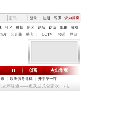
客服
设为首页
登录
注册
城
社区
微博
博客
论坛
访谈
邮箱
游戏
画片
公开课
播客
|
CCTV
频道
栏目
IT
创富
杰出华商
财智生活 一键通达
楼市
|
欧洲债务危机
|
开学第一课
淘乐龙年味道——鱼跃迎龙合家欢
提问2012：机遇与悬念共存
《环球驿站》