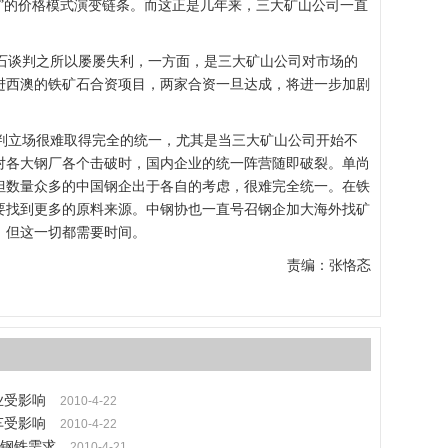
”的价格模式演变链条。而这正是几年来，三大矿山公司一直
谈判之所以屡屡失利，一方面，是三大矿山公司对市场的
进西澳的铁矿石合资项目，两家合资一旦达成，将进一步加剧
立场很难取得完全的统一，尤其是当三大矿山公司开始不
对各大钢厂各个击破时，国内企业的统一阵营随即破裂。单尚
但数量众多的中国钢企出于各自的考虑，很难完全统一。在铁
要找到更多的原料来源。中钢协也一直号召钢企加大海外找矿
，但这一切都需要时间。
责编：张恪忞
业受影响
2010-4-22
车受影响
2010-4-22
钢铁需求
2010-4-21