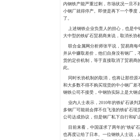
内钢铁产能严重过剩，市场状况一旦不
小钢厂就得停产。即便是再下一个季度
了。
上述钢铁企业负责人的担心，也是中钢
大中型的铁矿石贸易商来说，取消长协
联合金属网分析师张平说，贸易商每年
并从中赚取差价，他们自身没有钢厂，
货的定价机制，等于直接取消了贸易商
此。
同时长协机制的取消，也将让那些原本
和大多数不得不购买现货的中小钢厂差
钢铁公司不接受，中钢协实际上是大钢
业内人士表示，2010年的铁矿石谈
多钢厂可能就会撑不住飞涨的铁矿石现货
公司达成协议，但是钢厂私下自行和矿
目前来看，中国谋求了两年的“铁矿石
也再度让给了日本。一位钢铁人士说，