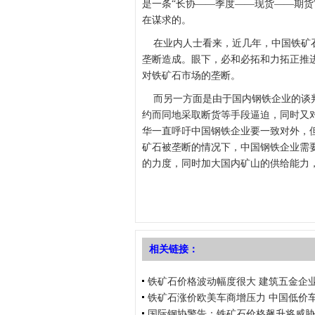
是一条“长协——季度——现货——期货
在谋求的。
在业内人士看来，近几年，中国铁矿石
垄断造成。眼下，必和必拓和力拓正推
对铁矿石市场的垄断。
而另一方面是由于国内钢铁企业的谈判
约而同地采取断货等手段逼迫，同时又
华一直呼吁中国钢铁企业要一致对外，
矿石被垄断的情况下，中国钢铁企业需
的力度，同时加大国内矿山的供给能力
相关链接：
铁矿石价格波动幅度很大 建筑五金企
铁矿石涨价欧美车商增压力 中国低价
国际钢协警告：铁矿石价格飙升将威胁