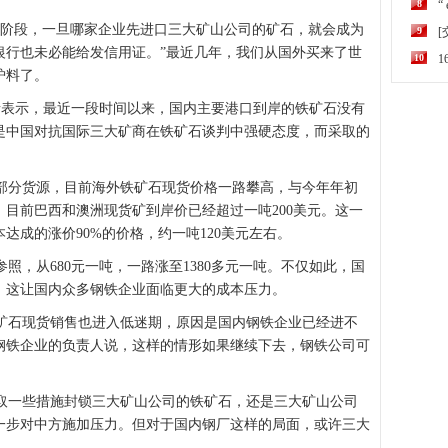
8
“
阶段，一旦哪家企业先进口三大矿山公司的矿石，就会成为
9
银行也未必能给发信用证。”最近几年，我们从国外买来了世
10
炉料了。
者表示，最近一段时间以来，国内主要港口到岸的铁矿石没有
是中国对抗国际三大矿商在铁矿石谈判中强硬态度，而采取的
分货源，目前海外铁矿石现货价格一路攀高，与今年年初
目前巴西和澳洲现货矿到岸价已经超过一吨200美元。这一
达成的涨价90%的价格，约一吨120美元左右。
，从680元一吨，一路涨至1380多元一吨。不仅如此，国
。这让国内众多钢铁企业面临更大的成本压力。
石现货销售也进入低迷期，原因是国内钢铁企业已经进不
钢铁企业的负责人说，这样的情形如果继续下去，钢铁公司可
一些措施封锁三大矿山公司的铁矿石，还是三大矿山公司
一步对中方施加压力。但对于国内钢厂这样的局面，或许三大