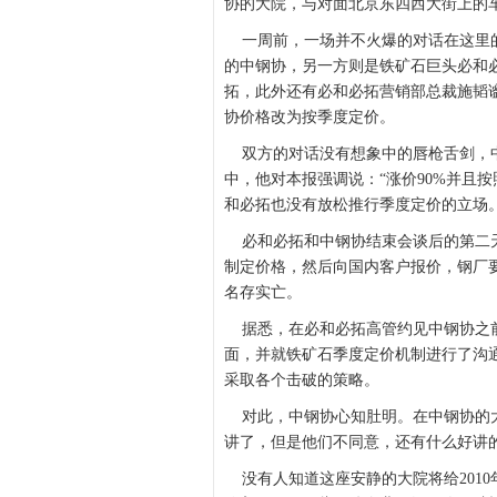
协的大院，与对面北京东四西大街上的
一周前，一场并不火爆的对话在这里的
的中钢协，另一方则是铁矿石巨头必和
拓，此外还有必和必拓营销部总裁施韬
协价格改为按季度定价。
双方的对话没有想象中的唇枪舌剑，中
中，他对本报强调说：“涨价90%并且
和必拓也没有放松推行季度定价的立场
必和必拓和中钢协结束会谈后的第二天
制定价格，然后向国内客户报价，钢厂
名存实亡。
据悉，在必和必拓高管约见中钢协之前
面，并就铁矿石季度定价机制进行了沟
采取各个击破的策略。
对此，中钢协心知肚明。在中钢协的大
讲了，但是他们不同意，还有什么好讲
没有人知道这座安静的大院将给201