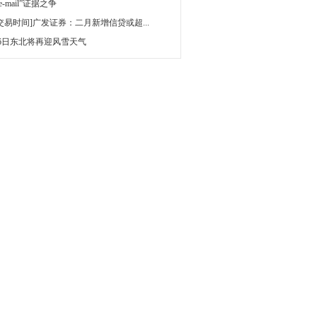
 e-mail”证据之争
[交易时间]广发证券：二月新增信贷或超...
16日东北将再迎风雪天气