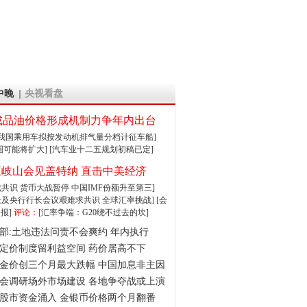
中晚
央视看盘
成品油价格形成机制力争年内出台
:我国乘用车拟按发动机排气量分档计征车船]
围可能将扩大]
[汽车业十二五规划初稿已定]
王岐山会见盖特纳 直击中美经济
达成共识 货币大战暂停
中国IMF份额升至第三]
财长及央行行长会议艰难求共识
全球汇率挑战]
[会
报]
评论：
[汇率争端：G20绕不过去的坎]
部:土地违法问责不会爽约 年内执行
定价制度留利益空间 药价居高不下
金价创三个月最大跌幅 中国加息非主因
会调研场外市场建设 各地争夺战或上演
股市资金涌入 金银币价格两个月翻番