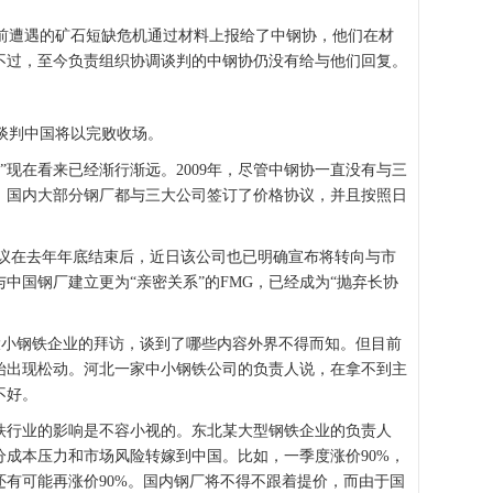
遭遇的矿石短缺危机通过材料上报给了中钢协，他们在材
不过，至今负责组织协调谈判的中钢协仍没有给与他们回复。
谈判中国将以完败收场。
”现在看来已经渐行渐远。2009年，尽管中钢协一直没有与三
，国内大部分钢厂都与三大公司签订了价格协议，并且按照日
协议在去年年底结束后，近日该公司也已明确宣布将转向与市
中国钢厂建立更为“亲密关系”的FMG，已经成为“抛弃长协
小钢铁企业的拜访，谈到了哪些内容外界不得而知。但目前
始出现松动。河北一家中小钢铁公司的负责人说，在拿不到主
不好。
铁行业的影响是不容小视的。东北某大型钢铁企业的负责人
成本压力和市场风险转嫁到中国。比如，一季度涨价90%，
有可能再涨价90%。国内钢厂将不得不跟着提价，而由于国