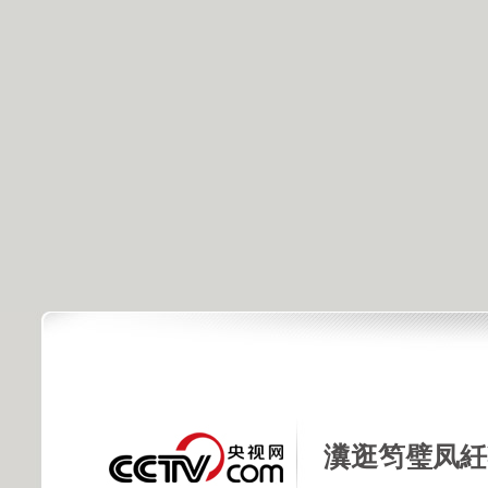
瀵逛笉璧凤紝