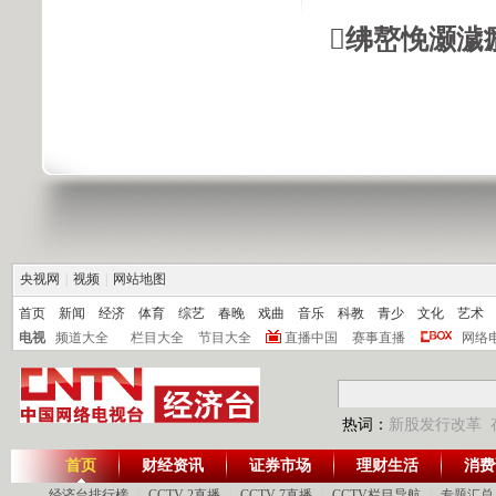
绋嶅悗灏濊
央视网
|
视频
|
网站地图
首页
新闻
经济
体育
综艺
春晚
戏曲
音乐
科教
青少
文化
艺术
电视
频道大全
栏目大全
节目大全
直播中国
赛事直播
网络
热词：
新股发行改革
首页
财经资讯
证券市场
理财生活
消费
经济台排行榜
|
CCTV-2直播
|
CCTV-7直播
|
CCTV栏目导航
|
专题汇总