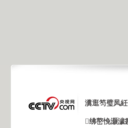
瀵逛笉璧凤紝
绋嶅悗灏濊