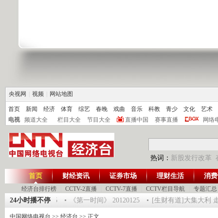
央视网
|
视频
|
网站地图
首页
新闻
经济
体育
综艺
春晚
戏曲
音乐
科教
青少
文化
艺术
电视
频道大全
栏目大全
节目大全
直播中国
赛事直播
网络
热词：
新股发行改革
首页
财经资讯
证券市场
理财生活
消费
经济台排行榜
|
CCTV-2直播
|
CCTV-7直播
|
CCTV栏目导航
|
专题汇总
012-超级魔术师 5
24小时播不停
《第一时间》 20120125
[生财有道]大集大利 走进湛
中国网络电视台
>>
经济台
>> 正文