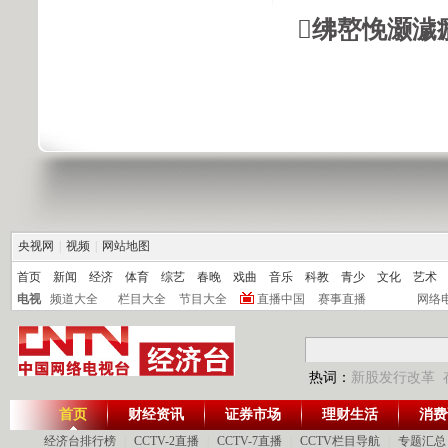
绋嶅悗灏濊
央视网
|
视频
|
网站地图
首页
新闻
经济
体育
综艺
春晚
戏曲
音乐
科教
青少
文化
艺术
电视
频道大全
栏目大全
节目大全
直播中国
赛事直播
网络
热词：
新股发行改革
首页
财经资讯
证券市场
理财生活
消费
经济台排行榜
|
CCTV-2直播
|
CCTV-7直播
|
CCTV栏目导航
|
专题汇总