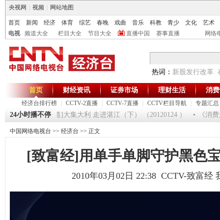
央视网
|
视频
|
网站地图
首页
新闻
经济
体育
综艺
春晚
戏曲
音乐
科教
青少
文化
艺术
电视
频道大全
栏目大全
节目大全
直播中国
赛事直播
网络
热词：
新股发行改革
首页
财经资讯
证券市场
理财生活
消费
经济台排行榜
|
CCTV-2直播
|
CCTV-7直播
|
CCTV栏目导航
|
专题汇总
125
24小时播不停
[生财有道]大集大利 走进湛江（下） （20120124 ）
《消费主张
中国网络电视台
>>
经济台
>> 正文
[致富经]用单手单脚守护黑色宝贝(2
2010年03月02日 22:38 CCTV-致富经