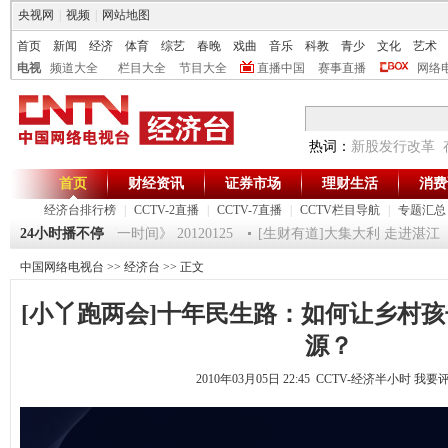
央视网
|
视频
|
网站地图
首页
新闻
经济
体育
综艺
春晚
戏曲
音乐
科教
青少
文化
艺术
电视
频道大全
栏目大全
节目大全
直播中国
赛事直播
网络
热词：
新股发行改革
首页
财经资讯
证券市场
理财生活
消费
经济台排行榜
|
CCTV-2直播
|
CCTV-7直播
|
CCTV栏目导航
|
专题汇总
魔术师 5
24小时播不停
《第一时间》 20120125
[生财有道]大集大利 走进湛江（下） 
中国网络电视台
>>
经济台
>> 正文
[小丫跑两会]十年民生路：如何让乡村
源？
2010年03月05日 22:45 CCTV-经济半小时
我要