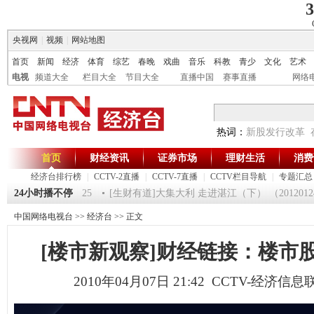
3
央视网
|
视频
|
网站地图
首页
新闻
经济
体育
综艺
春晚
戏曲
音乐
科教
青少
文化
艺术
电视
频道大全
栏目大全
节目大全
直播中国
赛事直播
网络
热词：
新股发行改革
首页
财经资讯
证券市场
理财生活
消费
经济台排行榜
|
CCTV-2直播
|
CCTV-7直播
|
CCTV栏目导航
|
专题汇总
第一时间》 20120125
24小时播不停
[生财有道]大集大利 走进湛江（下） （20120124
中国网络电视台
>>
经济台
>> 正文
[楼市新观察]财经链接：楼市
2010年04月07日 21:42 CCTV-经济信