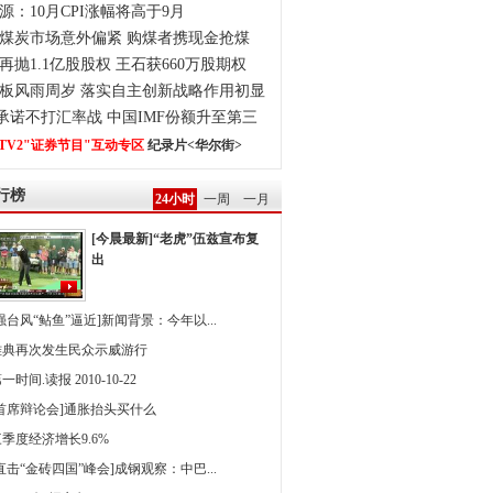
源：10月CPI涨幅将高于9月
煤炭市场意外偏紧 购煤者携现金抢煤
再抛1.1亿股股权 王石获660万股期权
板风雨周岁 落实自主创新战略作用初显
0承诺不打汇率战 中国IMF份额升至第三
TV2"证券节目"互动专区
纪录片<华尔街>
行榜
24小时
一周
一月
[今晨最新]“老虎”伍兹宣布复
出
强台风“鲇鱼”逼近]新闻背景：今年以...
雅典再次发生民众示威游行
一时间.读报 2010-10-22
[首席辩论会]通胀抬头买什么
季度经济增长9.6%
直击“金砖四国”峰会]成钢观察：中巴...