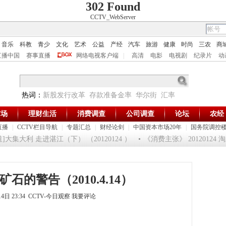
302 Found
CCTV_WebServer
音乐
科教
青少
文化
艺术
公益
产经
汽车
旅游
健康
时尚
三农
商
直播中国
赛事直播
网络电视客户端
|
高清
电影
电视剧
纪录片
动
热词：
新股发行改革
存款准备金率
华尔街
汇率
市场
理财生活
消费调查
公司调查
论坛
农经
直播
|
CCTV栏目导航
|
专题汇总
|
财经论剑
|
中国资本市场20年
|
国务院调控
大集大利 走进湛江（下） （20120124 ）
《消费主张》 20120124
矿石的警告（2010.4.14）
14日 23:34 CCTV-今日观察
我要评论