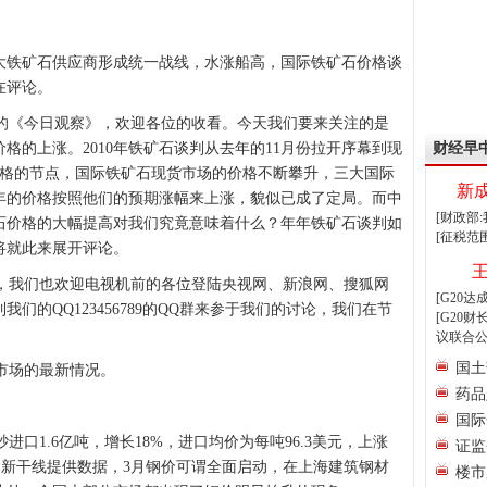
大铁矿石供应商形成统一战线，水涨船高，国际铁矿石价格谈
正在评论。
《今日观察》，欢迎各位的收看。今天我们要来关注的是
格的上涨。2010年铁矿石谈判从去年的11月份拉开序幕到现
财经早
价格的节点，国际铁矿石现货市场的价格不断攀升，三大国际
新
年的价格按照他们的预期涨幅来上涨，貌似已成了定局。而中
[财政部
石价格的大幅提高对我们究竟意味着什么？年年铁矿石谈判如
[征税范
将就此来展开评论。
我们也欢迎电视机前的各位登陆央视网、新浪网、搜狐网
[G20
们的QQ123456789的QQ群来参于我们的讨论，我们在节
[G20
议联合公
国土
市场的最新情况。
药品
国际
1.6亿吨，增长18%，进口均价为每吨96.3美元，上涨
证监
西本新干线提供数据，3月钢价可谓全面启动，在上海建筑钢材
楼市