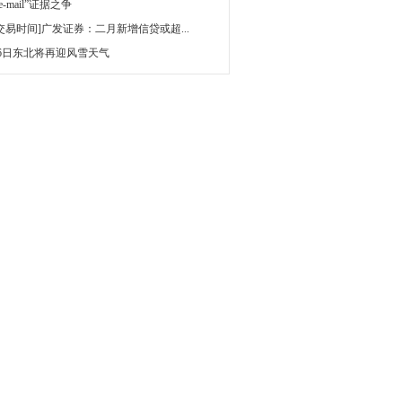
 e-mail”证据之争
[交易时间]广发证券：二月新增信贷或超...
16日东北将再迎风雪天气