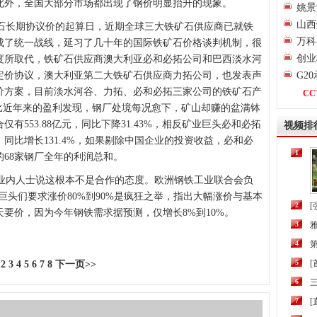
近，此外，全国大部分市场都出现了钢价明显抬升的现象。
姚景
山西
石长期协议价的起算日，近期全球三大铁矿石供应商已就铁
万科
成了统一战线，延习了几十年的国际铁矿石价格谈判机制，很
创业
度所取代，铁矿石供应商澳大利亚必和必拓公司和巴西淡水河
定价协议，澳大利亚第二大铁矿石供应商力拓公司，也发表声
G2
价方案，目前淡水河谷、力拓、必和必拓三家公司的铁矿石产
CC
比近年来的盈利发现，钢厂处境每况愈下，矿山却赚的盆满钵
有553.88亿元，同比下降31.43%，相反矿业巨头必和必拓
视频排
同比增长131.4%，如果剔除中国企业的投资收益，必和必
1
68家钢厂全年的利润总和。
内人士说这根本不是合作的态度。欧洲钢铁工业联合会负
巨头们要求涨价80%到90%是疯狂之举，指出大幅涨价与基本
2
[
要价，因为今年钢铁需求据预测，仅增长8%到10%。
3
4
第
5
2
3
4
5
6
7
8
下一页>>
6
三
7
[