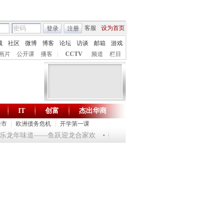
客服
设为首页
登录
注册
城
社区
微博
博客
论坛
访谈
邮箱
游戏
画片
公开课
播客
|
CCTV
频道
栏目
IT
创富
杰出华商
财智生活 一键通达
楼市
|
欧洲债务危机
|
开学第一课
 淘乐龙年味道——鱼跃迎龙合家欢
提问2012：机遇与悬念共存
《环球驿站