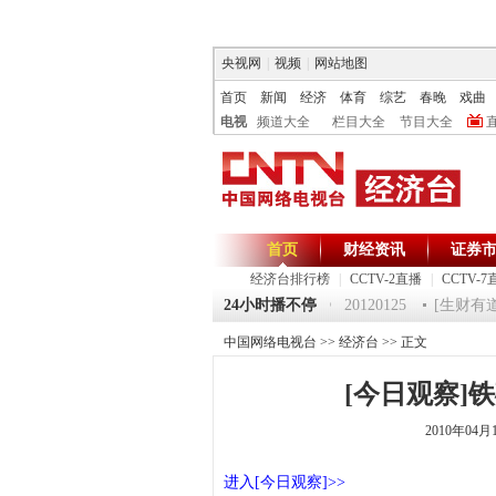
央视网
|
视频
|
网站地图
首页
新闻
经济
体育
综艺
春晚
戏曲
电视
频道大全
栏目大全
节目大全
首页
财经资讯
证券
经济台排行榜
|
CCTV-2直播
|
CCTV-7
0125 祝福2012-超级魔术师 5
24小时播不停
《第一时间》 20120125
[生财有道]
中国网络电视台
>>
经济台
>> 正文
[今日观察]铁
2010年04月
进入[今日观察]>>