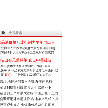
中晚
央视看盘
成品油价格形成机制力争年内出台
:我国乘用车拟按发动机排气量分档计征车船]
围可能将扩大]
[汽车业十二五规划初稿已定]
王岐山会见盖特纳 直击中美经济
达成共识 货币大战暂停
中国IMF份额升至第三]
财长及央行行长会议艰难求共识
全球汇率挑战]
[会
报]
评论：
[汇率争端：G20绕不过去的坎]
部:土地违法问责不会爽约 年内执行
定价制度留利益空间 药价居高不下
金价创三个月最大跌幅 中国加息非主因
会调研场外市场建设 各地争夺战或上演
股市资金涌入 金银币价格两个月翻番