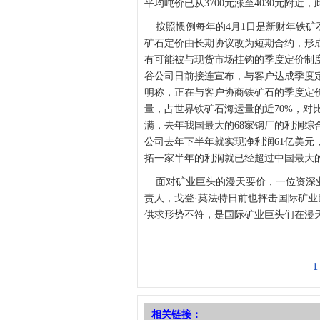
平均吨价已从3700元涨至4030元附
按照惯例每年的4月1日是新财年铁矿
矿石定价由长期协议改为短期合约，形
有可能被与现货市场挂钩的季度定价制
谷公司日前接连宣布，与客户达成季度
明称，正在与客户协商铁矿石的季度定
量，占世界铁矿石海运量的近70%，对
满，去年我国最大的68家钢厂的利润综合仅
公司去年下半年就实现净利润61亿美元，
拓一家半年的利润就已经超过中国最大的
面对矿业巨头的漫天要价，一位资深业
责人，戈登·莫法特日前也抨击国际矿业
供求形势不符，是国际矿业巨头们在漫天
1
相关链接：