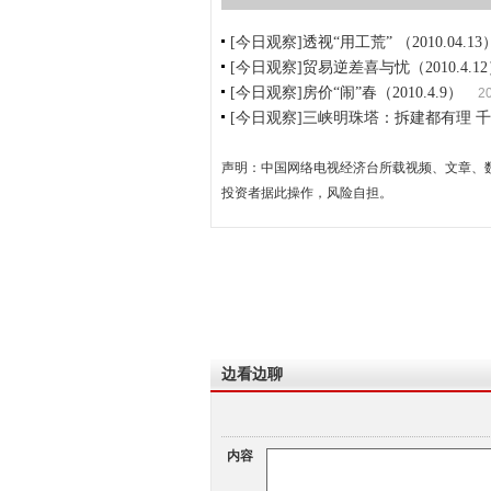
[今日观察]透视“用工荒” （2010.04.13
[今日观察]贸易逆差喜与忧（2010.4.1
[今日观察]房价“闹”春（2010.4.9）
2
[今日观察]三峡明珠塔：拆建都有理 千万打水
声明：中国网络电视经济台所载视频、文章、
投资者据此操作，风险自担。
边看边聊
内容