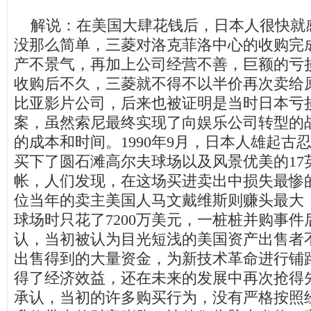
解说：在美国大肆花钱后，日本人很快就
没那么简单，三菱对洛克菲洛中心的收购完
产不景气，再加上公司经营不善，巨额的亏
收购后不久，三菱就不得不以半价再次卖给
比亚影片公司，后来也被证明是当时日本亏
案，虽然索尼最终实现了向娱乐公司转型的
的成本和时间。
1990
年
9
月，日本人雄起古
买下了圆石滩高尔夫球场以及风景优美的
17
帐，人们发现，在这场买进卖出中损失最惨
位当年的卖主美国人马文戴维斯则赚头最大
球场时只花了
7200
万美元，一桩桩并购事件
认，当初被认为目光短浅的美国资产出售者
出售得到的大量资金，为新技术革命进行铺
得了经济效益，还在未来的发展中再次抢得
承认，当初的许多购买行为，没有严格按照