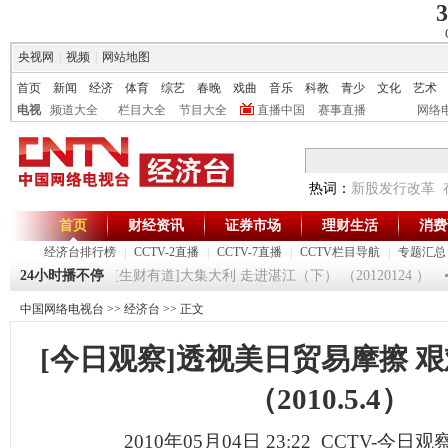
3
央视网
|
视频
|
网站地图
首页
新闻
经济
体育
综艺
春晚
戏曲
音乐
科教
青少
文化
艺术
电视
频道大全
栏目大全
节目大全
直播中国
赛事直播
网络
热词：
新股发行改革
首页
财经资讯
证券市场
理财生活
消费
经济台排行榜
|
CCTV-2直播
|
CCTV-7直播
|
CCTV栏目导航
|
专题汇总
120125
24小时播不停
[生财有道]大集大利 走进湛江（下） （20120124 ）
《消
中国网络电视台
>>
经济台
>> 正文
[今日观察]透视美日贸易摩擦 
（2010.5.4）
2010年05月04日 23:22 CCTV-今日观