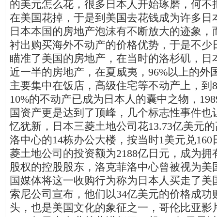
的美元怎么花，很多日本人开始琢磨，何不
在美国花掉，于是到美国去花钱成为许多日
日本本国的房地产泡沫有不断放大的迹象，
衬出购买海外不动产的价格优势，于是不少
瞄准了美国的房地产，在当时的洛杉矶，日
近一半的房地产，在夏威夷，
96%
以上的外
主要集中在饭店，高级住宅等不动产上，到
10%
的不动产已成为日本人的囊中之物，
198
国资产更是达到了顶峰，几个标志性事件也
忆犹新，日本三菱土地公司花
13.73
亿美元的
洛中心的
14
栋办公大楼，按当时
1
美元兑
160
菱土地公司的投资额为
2188
亿日元，成为拥
股权的控股股东，洛克菲洛中心曾被视为美
国媒体将这一收购行为称为日本人买走了美
索尼公司宣布，他们以
34
亿美元的价格成功
头，也是美国文化的象征之一，哥伦比亚影