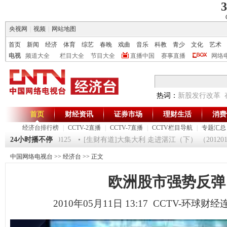
3
央视网
|
视频
|
网站地图
首页
新闻
经济
体育
综艺
春晚
戏曲
音乐
科教
青少
文化
艺术
电视
频道大全
栏目大全
节目大全
直播中国
赛事直播
网络
热词：
新股发行改革
首页
财经资讯
证券市场
理财生活
消费
经济台排行榜
|
CCTV-2直播
|
CCTV-7直播
|
CCTV栏目导航
|
专题汇总
第一时间》 20120125
24小时播不停
[生财有道]大集大利 走进湛江（下） （20120124
中国网络电视台
>>
经济台
>> 正文
欧洲股市强势反弹
2010年05月11日 13:17 CCTV-环球财