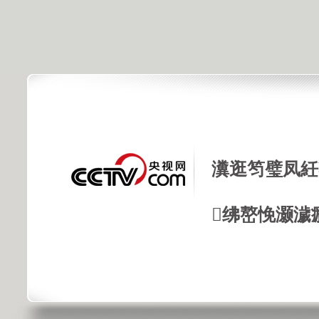
瀵逛笉璧凤紝
绋嶅悗灏濊