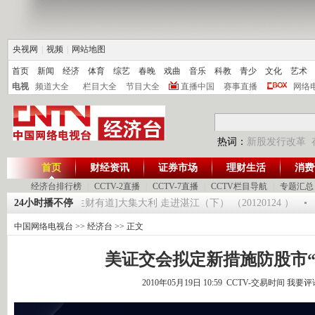
央视网
|
视频
|
网站地图
首页
新闻
经济
体育
综艺
春晚
戏曲
音乐
科教
青少
文化
艺术
电视
频道大全
栏目大全
节目大全
直播中国
赛事直播
网络
热词：
新股发行改革
首页
财经资讯
证券市场
理财生活
消费
经济台排行榜
|
CCTV-2直播
|
CCTV-7直播
|
CCTV栏目导航
|
专题汇总
0120125
24小时播不停
[生财有道]大集大利 走进湛江（下） （20120124 ）
《
中国网络电视台
>>
经济台
>> 正文
美证交会拟定新措施防股市“
2010年05月19日 10:59 CCTV-交易时间
我要评