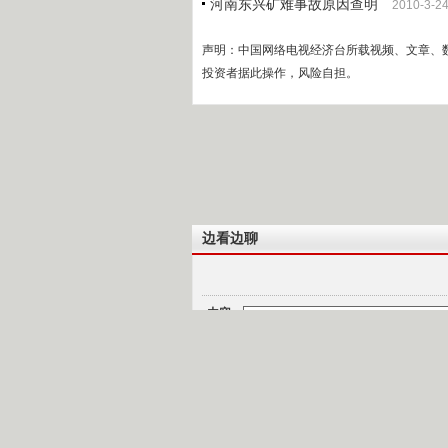
河南东兴矿难事故原因查明
2010-3-2
声明：中国网络电视经济台所载视频、文章、
投资者据此操作，风险自担。
边看边聊
内容