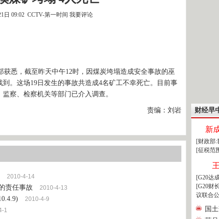
21日 09:02 CCTV-第一时间
我要评论
获悉，截至昨天中午12时，因煤炭垮塌造成安全事故的巫
到。这场19日发生的事故共造成4名矿工不幸死亡。目前事
、监察、检察机关等部门已介入调查。
责编：刘岩
财经早
新
[财政部
[征税范
2010-4-14
[G20
[G20
显的责任事故
2010-4-13
议联合公
.4.9)
2010-4-9
国土
4-1