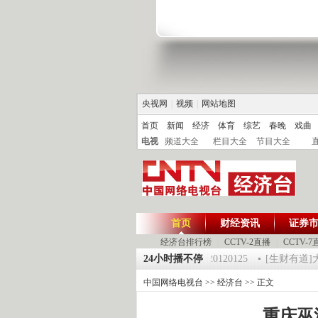
央视网
|
视频
|
网站地图
首页
新闻
经济
体育
综艺
春晚
戏曲
电视
频道大全
栏目大全
节目大全
首页
财经资讯
证券
经济台排行榜
|
CCTV-2直播
|
CCTV-7
25 祝福2012-超级魔术师 5
《第一时间》 20120125
24小时播不停
[生财有道]大集
中国网络电视台
>>
经济台
>> 正文
重庆巫