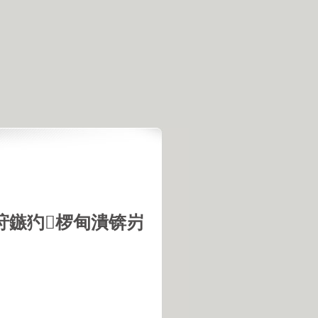
垨鏃犳椤甸潰锛岃