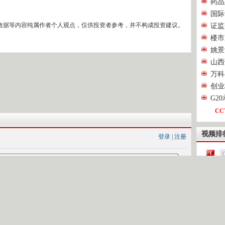
药品
4
国际
数据等内容纯属作者个人观点，仅供投资者参考，并不构成投资建议。
证监
楼市
姚景
山西
万科
创业
G2
CC
视频排
登录
|
注册
1
2
[
3
4
第