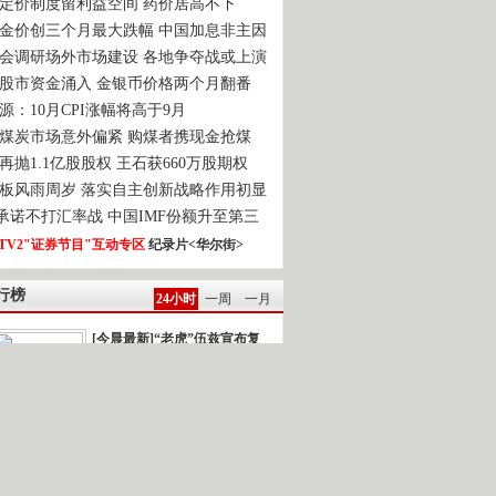
定价制度留利益空间 药价居高不下
金价创三个月最大跌幅 中国加息非主因
会调研场外市场建设 各地争夺战或上演
股市资金涌入 金银币价格两个月翻番
源：10月CPI涨幅将高于9月
煤炭市场意外偏紧 购煤者携现金抢煤
再抛1.1亿股股权 王石获660万股期权
板风雨周岁 落实自主创新战略作用初显
0承诺不打汇率战 中国IMF份额升至第三
TV2"证券节目"互动专区
纪录片<华尔街>
行榜
24小时
一周
一月
[今晨最新]“老虎”伍兹宣布复
出
强台风“鲇鱼”逼近]新闻背景：今年以...
雅典再次发生民众示威游行
一时间.读报 2010-10-22