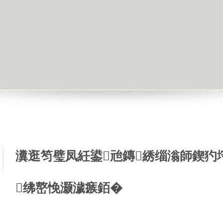
瀵逛笉璧凤紝鍙兘鏄綉缁滃師鍥犳
绋嶅悗灏濊瘯銆�