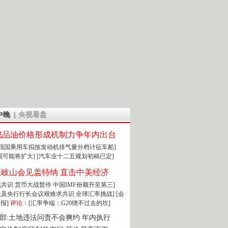
中晚
央视看盘
成品油价格形成机制力争年内出台
:我国乘用车拟按发动机排气量分档计征车船]
围可能将扩大]
[汽车业十二五规划初稿已定]
王岐山会见盖特纳 直击中美经济
达成共识 货币大战暂停
中国IMF份额升至第三]
财长及央行行长会议艰难求共识
全球汇率挑战]
[会
报]
评论：
[汇率争端：G20绕不过去的坎]
部:土地违法问责不会爽约 年内执行