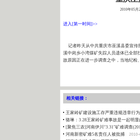
2010年05月
进入[第一时间]>>
记者昨天从中共重庆市巫溪县委宣传部
溪中岗乡小湾煤矿失踪人员遗体已全部找
故原因正在进一步调查之中，当地纪检
相关链接：
王家岭矿建设施工存严重违规违章行为
骆琳：3.28王家岭矿难事故是一起明
[聚焦三农]河南伊川“3.31”矿难调查(2010
河南新密矿难5名责任人被批捕
2010-