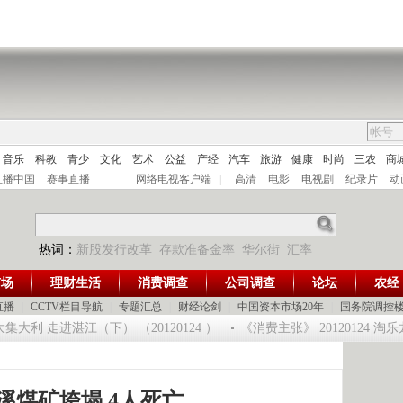
音乐
科教
青少
文化
艺术
公益
产经
汽车
旅游
健康
时尚
三农
商
直播中国
赛事直播
网络电视客户端
|
高清
电影
电视剧
纪录片
动
热词：
新股发行改革
存款准备金率
华尔街
汇率
市场
理财生活
消费调查
公司调查
论坛
农经
直播
|
CCTV栏目导航
|
专题汇总
|
财经论剑
|
中国资本市场20年
|
国务院调控
大利 走进湛江（下） （20120124 ）
《消费主张》 20120124 淘
溪煤矿垮塌 4人死亡