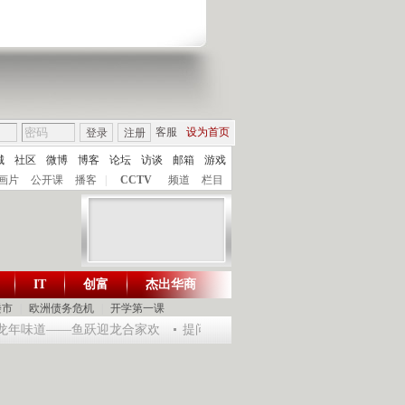
客服
设为首页
登录
注册
城
社区
微博
博客
论坛
访谈
邮箱
游戏
画片
公开课
播客
|
CCTV
频道
栏目
IT
创富
杰出华商
财智生活 一键通达
楼市
|
欧洲债务危机
|
开学第一课
乐龙年味道——鱼跃迎龙合家欢
提问2012：机遇与悬念共存
《环球驿站》2