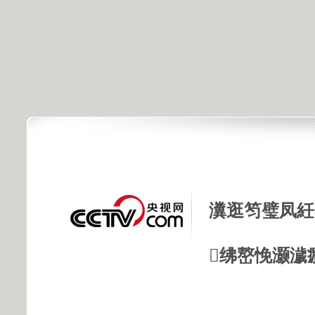
瀵逛笉璧凤紝
绋嶅悗灏濊