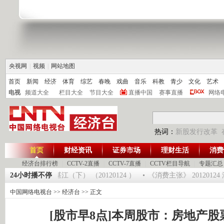
央视网
|
视频
|
网站地图
首页
新闻
经济
体育
综艺
春晚
戏曲
音乐
科教
青少
文化
艺术
电视
频道大全
栏目大全
节目大全
直播中国
赛事直播
网络
热词：
新股发行改革
首页
财经资讯
证券市场
理财生活
消费
经济台排行榜
|
CCTV-2直播
|
CCTV-7直播
|
CCTV栏目导航
|
专题汇总
]大集大利 走进湛江（下） （20120124 ）
24小时播不停
《消费主张》 2012012
中国网络电视台
>>
经济台
>> 正文
[股市早8点]本周股市：房地产