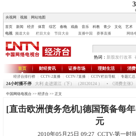
3
央视网
|
视频
|
网站地图
首页
新闻
经济
体育
综艺
春晚
戏曲
音乐
科教
青少
文化
艺术
电视
频道大全
栏目大全
节目大全
直播中国
赛事直播
网络
热词：
新股发行改革
首页
财经资讯
证券市场
理财生活
消费
经济台排行榜
|
CCTV-2直播
|
CCTV-7直播
|
CCTV栏目导航
|
专题汇总
[生财有道]大集大利 走进湛江（下） （20120124 ）
24小时播不停
《消费主张》 2
中国网络电视台
>>
经济台
>> 正文
[直击欧洲债务危机]德国预备每年“
元
2010年05月25日 09:27 CCTV-第一时