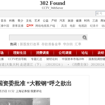
302 Found
CCTV_WebServer
音乐
科教
青少
文化
艺术
公益
产经
汽车
旅游
健康
时尚
三农
商
直播中国
赛事直播
网络电视客户端
|
高清
电影
电视剧
纪录片
动
热词：
新股发行改革
存款准备金率
华尔街
汇率
市场
理财生活
消费调查
公司调查
论坛
农经
直播
|
CCTV栏目导航
|
专题汇总
|
财经论剑
|
中国资本市场20年
|
国务院调控
]大集大利 走进湛江（下） （20120124 ）
《消费主张》 2012012
资委批准 “大鞍钢”呼之欲出
5月25日 11:52 上海证券报
我要评论