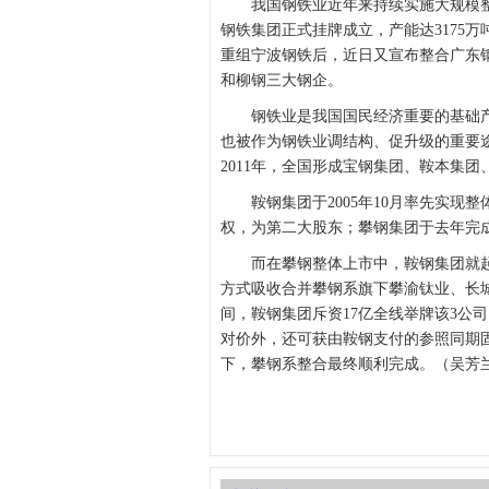
我国钢铁业近年来持续实施大规模整合。
钢铁集团正式挂牌成立，产能达3175
重组宁波钢铁后，近日又宣布整合广东
和柳钢三大钢企。
钢铁业是我国国民经济重要的基础产
也被作为钢铁业调结构、促升级的重要
2011年，全国形成宝钢集团、鞍本集团
鞍钢集团于2005年10月率先实现整体
权，为第二大股东；攀钢集团于去年完成
而在攀钢整体上市中，鞍钢集团就起到举
方式吸收合并攀钢系旗下攀渝钛业、长
间，鞍钢集团斥资17亿全线举牌该3公
对价外，还可获由鞍钢支付的参照同期
下，攀钢系整合最终顺利完成。（吴芳