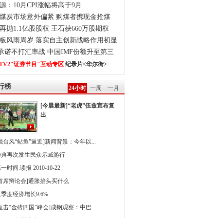
源：10月CPI涨幅将高于9月
煤炭市场意外偏紧 购煤者携现金抢煤
再抛1.1亿股股权 王石获660万股期权
板风雨周岁 落实自主创新战略作用初显
0承诺不打汇率战 中国IMF份额升至第三
TV2"证券节目"互动专区
纪录片<华尔街>
行榜
24小时
一周
一月
[今晨最新]“老虎”伍兹宣布复
出
强台风“鲇鱼”逼近]新闻背景：今年以...
雅典再次发生民众示威游行
一时间.读报 2010-10-22
[首席辩论会]通胀抬头买什么
季度经济增长9.6%
直击“金砖四国”峰会]成钢观察：中巴...