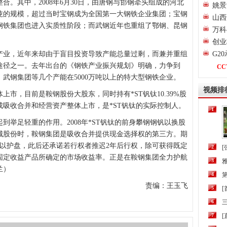
其中，2008年6月30日，由唐钢与邯钢牵头组成的河北
姚景
万吨的规模，超过当时宝钢成为全国第一大钢铁企业集团；宝钢
山西
钢铁集团也进入实质性阶段；而武钢近年也重组了鄂钢、昆钢
万科
创业
业，近年来却由于盲目投资导致产能总量过剩，而兼并重组
G2
途径之一。去年出台的《钢铁产业振兴规划》明确，力争到
CC
、武钢集团等几个产能在5000万吨以上的特大型钢铁企业。
视频排
上市，目前是鞍钢股份大股东，同时持有*ST钒钛10.39%股
吸收合并和经营资产整体上市，是*ST钒钛的实际控制人。
1
足轻重的作用。2008年*ST钒钛的前身攀钢钢钒以换股
城股份时，鞍钢集团是吸收合并提供现金选择权的第三方。期
司以护盘，此后还承诺若行权者推迟2年后行权，除可获得既定
2
[
固定收益产品所确定的市场收益率。正是在鞍钢集团全力护航
3
兰）
4
第
责编：王玉飞
5
6
三
7
[