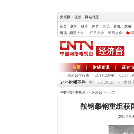
央视网
|
视频
|
网站地图
首页
新闻
经济
体育
综艺
春晚
戏曲
电视
频道大全
栏目大全
节目大全
首页
财经资讯
证券
经济台排行榜
|
CCTV-2直播
|
CCTV-7
120125 祝福2012-超级魔术师 5
24小时播不停
《第一时间》 20120125
[生财有道
中国网络电视台
>>
经济台
>> 正文
鞍钢攀钢重组获国
2010年0