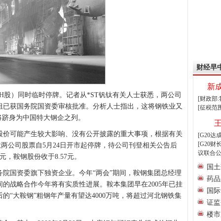
财经早
新
股）同时临时停牌。记者从*ST钒钛有关人士获悉，两公司
[财政部
组已获国务院国资委审核批准。分析人士指出，这将钢铁业又
[征税范
将跻身为中国特大钢企之列。
价可能产生较大影响、没有公开披露的重大事项，根据有关
[G20
[G20
钛两公司股票自5月24日开市起停牌，待公司刊登相关公告后
议联合公
元，鞍钢股份收于8.57元。
国土
国资委旗下独资企业。今年“两会”期间，鞍钢集团总经理
药品
的战略合作今年将有实质性进展。鞍本集团早在2005年已挂
国际
的“大鞍钢”粗钢年产量有望达4000万吨，将超过河北钢铁集
证监
楼市