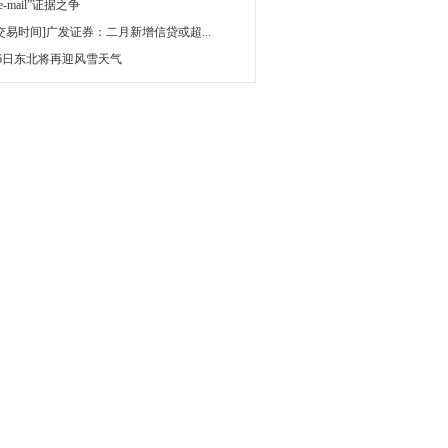
 e-mail”证据之争
[交易时间]广发证券：二月新增信贷或超...
16日东北将再迎风雪天气