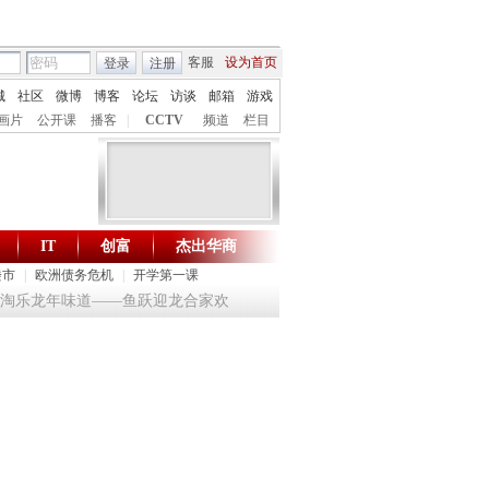
客服
设为首页
登录
注册
城
社区
微博
博客
论坛
访谈
邮箱
游戏
画片
公开课
播客
|
CCTV
频道
栏目
IT
创富
杰出华商
财智生活 一键通达
楼市
|
欧洲债务危机
|
开学第一课
4 淘乐龙年味道——鱼跃迎龙合家欢
提问2012：机遇与悬念共存
《环球