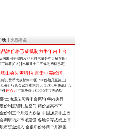
中晚
央视看盘
成品油价格形成机制力争年内出台
:我国乘用车拟按发动机排气量分档计征车船]
围可能将扩大]
[汽车业十二五规划初稿已定]
王岐山会见盖特纳 直击中美经济
达成共识 货币大战暂停
中国IMF份额升至第三]
财长及央行行长会议艰难求共识
全球汇率挑战]
[会
报]
评论：
[汇率争端：G20绕不过去的坎]
部:土地违法问责不会爽约 年内执行
定价制度留利益空间 药价居高不下
金价创三个月最大跌幅 中国加息非主因
会调研场外市场建设 各地争夺战或上演
股市资金涌入 金银币价格两个月翻番