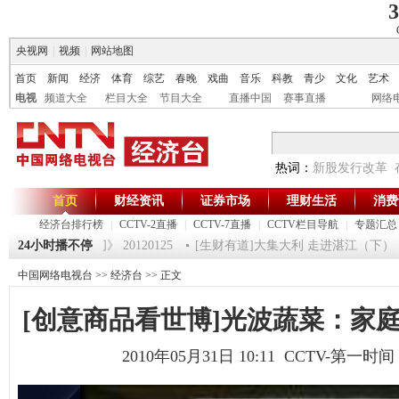
3
央视网
|
视频
|
网站地图
首页
新闻
经济
体育
综艺
春晚
戏曲
音乐
科教
青少
文化
艺术
电视
频道大全
栏目大全
节目大全
直播中国
赛事直播
网络
热词：
新股发行改革
首页
财经资讯
证券市场
理财生活
消费
经济台排行榜
|
CCTV-2直播
|
CCTV-7直播
|
CCTV栏目导航
|
专题汇总
5
24小时播不停
《第一时间》 20120125
[生财有道]大集大利 走进湛江（下） （201
中国网络电视台
>>
经济台
>> 正文
[创意商品看世博]光波蔬菜：家庭
2010年05月31日 10:11 CCTV-第一时间