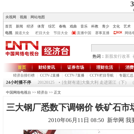
3
央视网
|
视频
|
网站地图
首页
新闻
经济
体育
综艺
春晚
戏曲
音乐
科教
青少
文化
艺术
电视
频道大全
栏目大全
节目大全
直播中国
赛事直播
网络
热词：
新股发行改革
首页
财经资讯
证券市场
理财生活
消费
经济台排行榜
|
CCTV-2直播
|
CCTV-7直播
|
CCTV栏目导航
|
专题汇总
24小时播不停
《第一时间》 20120125
[生财有道]大集大利 走进湛江（下） （2012
中国网络电视台
>>
经济台
>> 正文
三大钢厂悉数下调钢价 铁矿石市
2010年06月11日 08:50 新华网
我