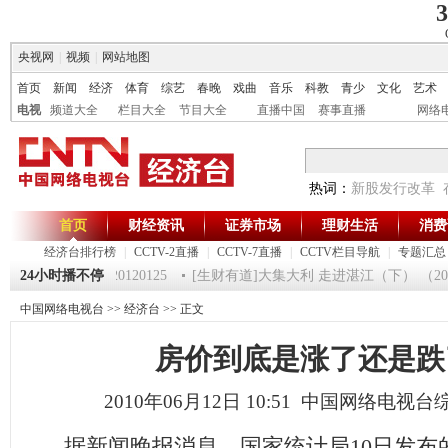
3
央视网
|
视频
|
网站地图
首页
新闻
经济
体育
综艺
春晚
戏曲
音乐
科教
青少
文化
艺术
电视
频道大全
栏目大全
节目大全
直播中国
赛事直播
网络
热词：
新股发行改革
首页
财经资讯
证券市场
理财生活
消费
经济台排行榜
|
CCTV-2直播
|
CCTV-7直播
|
CCTV栏目导航
|
专题汇总
《第一时间》 20120125
24小时播不停
[生财有道]大集大利 走进湛江（下） （20120
中国网络电视台
>>
经济台
>> 正文
房价到底是涨了还是跌
2010年06月12日 10:51 中国网络电视
据新闻晚报消息，国家统计局10日发布的