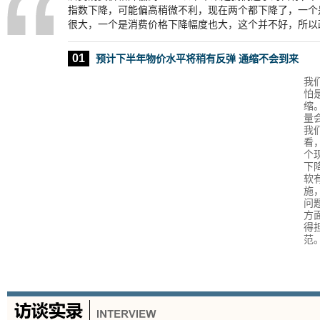
指数下降，可能偏高稍微不利，现在两个都下降了，一个
很大，一个是消费价格下降幅度也大，这个并不好，所以
01
预计下半年物价水平将稍有反弹 通缩不会到来
我
怕
缩
量
我
看
个
下
软
施
问
方
得
范