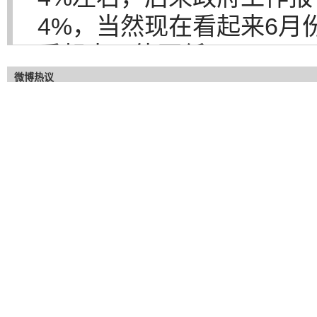
4%，当然现在看起来6月份
看起来可能要低于4%了。
点，或许2.1%，但是我
微博热议
第四季度物价稍稍会反弹
施，经济增长速度要有所
际的粮食价格会上涨，为
国，包括发达国家，包括
重，特别美国玉米降产很
出口量占的比较高，估计
涨，会影响到我们国家。