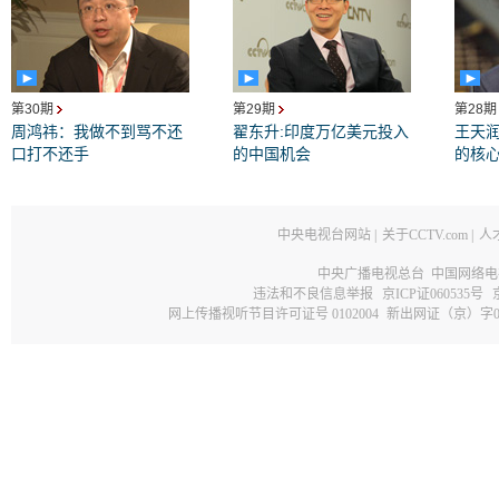
财经名人访：
我们也注意到
指数是同比下降2.1%，
第30期
第29期
第28
们对经济形势的担忧：是
周鸿祎：我做不到骂不还
翟东升:印度万亿美元投入
王天
口打不还手
的中国机会
的核
同这种说法？
卫兴华：
社会上有这个忧
中央电视台网站
|
关于CCTV.com
|
人
紧缩，如果通货紧缩，一
中央广播电视总台 中国网络电
违法和不良信息举报
京ICP证060535号
生负增长，我估计不会的
网上传播视听节目许可证号 0102004
新出网证（京）字0
怕是7.5%，也谈不上通货
如果通货紧缩，货币供应