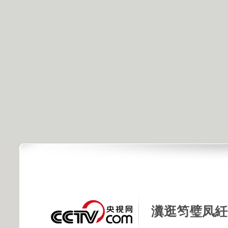
瀵逛笉璧凤紝