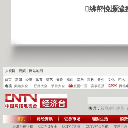
绋嶅悗灏濊
央视网
|
视频
|
网站地图
首页
新闻
经济
体育
综艺
春晚
戏曲
音乐
科教
青少
文化
艺术
电视
频道大全
栏目大全
节目大全
直播中国
赛事直播
网络
热词：
新股发行改革
首页
财经资讯
证券市场
理财生活
消费
经济台排行榜
|
CCTV-2直播
|
CCTV-7直播
|
CCTV栏目导航
|
专题汇总