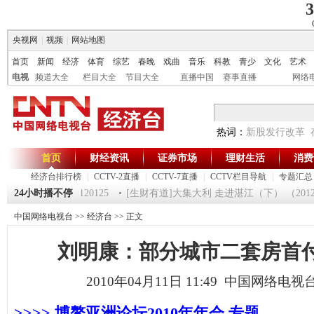
3
央视网
|
视频
|
网站地图
首页
新闻
经济
体育
综艺
春晚
戏曲
音乐
科教
青少
文化
艺术
电视
频道大全
栏目大全
节目大全
直播中国
赛事直播
网络
热词：
新股发行改革
首页
财经资讯
证券市场
理财生活
消费
经济台排行榜
|
CCTV-2直播
|
CCTV-7直播
|
CCTV栏目导航
|
专题汇总
第一时间》 20120125
24小时播不停
[生财有道]大集大利 走进湛江（下） （2012012
中国网络电视台
>>
经济台
>> 正文
刘明康：部分城市二套房首付
2010年04月11日 11:49 中国网络电视
>>>> 博鳌亚洲论坛2010年年会 专题