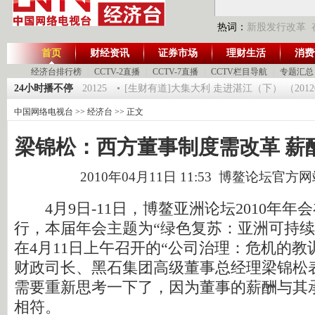
热词：
新股发行改革
首页
财经资讯
证券市场
理财生活
消费
经济台排行榜
|
CCTV-2直播
|
CCTV-7直播
|
CCTV栏目导航
|
专题汇总
第一时间》 20120125
24小时播不停
[生财有道]大集大利 走进湛江（下） （2012012
中国网络电视台
>>
经济台
>> 正文
梁锦松：西方董事制度需改革 薪
2010年04月11日 11:53 博鳌论坛官方
4月9日-11日，博鳌亚洲论坛2010年年
行，本届年会主题为“绿色复苏：亚洲可持续
在4月11日上午召开的“公司治理：危机的教
财政司长、黑石集团高级董事总经理梁锦松
需要重新思考一下了，因为董事的薪酬与其
相符。