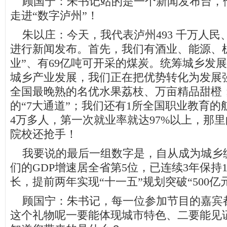
顾国宁：朱书记站的是一个新闻发布台，
走进“数字泸州”！
朱以庄：今天，我代表泸州493 千万人民
进行新闻发布。首先，我们有酒业、能源、机
业”、有69亿吨可开采的煤炭。统筹城乡发
城乡产业发展，我们正在把优势转化为发展
全国最晚熟的名优水果荔枝、万亩精品甜橙
的“7大通道”；我们还有1所全国职业教育
4万多人，第一次就业率就达97%以上，那
院校还抢手！
我要说的最后一组数字是，自从成为城乡
们的GDP增速居全省第5位，已连续3年保持
长，提前两年实现“十一五”规划突破“500亿
顾国宁：朱书记，每一位参加节目的嘉宾
这个礼物呢一要能体现城市特色、二要能见