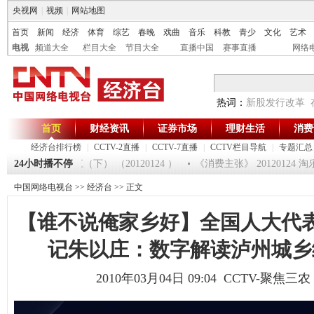
央视网
|
视频
|
网站地图
首页
新闻
经济
体育
综艺
春晚
戏曲
音乐
科教
青少
文化
艺术
电视
频道大全
栏目大全
节目大全
直播中国
赛事直播
网络
热词：
新股发行改革
首页
财经资讯
证券市场
理财生活
消费
经济台排行榜
|
CCTV-2直播
|
CCTV-7直播
|
CCTV栏目导航
|
专题汇总
集大利 走进湛江（下） （20120124 ）
24小时播不停
《消费主张》 20120124 
中国网络电视台
>>
经济台
>> 正文
【谁不说俺家乡好】全国人大代
记朱以庄：数字解读泸州城乡
2010年03月04日 09:04 CCTV-聚焦三农