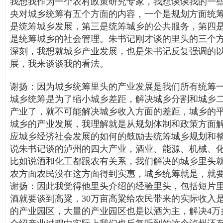
我想我作为一个农村政策研究专家，我想谈谈我的一
央对城乡统筹有五个方面的内容，一个是规划方面统
是统筹城乡发展，第三是统筹城乡的公共服务，第四
是统筹城乡的社会管理。朱书记刚才谈的里头的三个
深刻，我想就城乡产业发展，也是朱书记反复强调的以
展，我来谈谈我的看法。
谢扬：因为城乡统筹里头的产业发展是我们所有统筹
城乡统筹是为了缩小城乡差距，解决城乡分割和城乡
产业了，就不可能解决城乡收入方面的差距，城乡的
城乡的产业发展，我理解就是从规划体制和政策方面
应城乡经济社会发展的如何的鼓励去统筹城乡规划和
说朱书记谈的泸州的四大产业，酒业、能源、机械、
比如说酒和化工都跟农有关系，我们解决的城乡里头
农方面农民没在这方面得到实惠，城乡统筹就是，就
谢扬：因此我觉得他里头介绍的经验里头，包括短片
酒就要谈到高粱，30万亩高粱给农民带来的实际收入
的产业园区，大量的产业园区也是以酒为主，解决4万