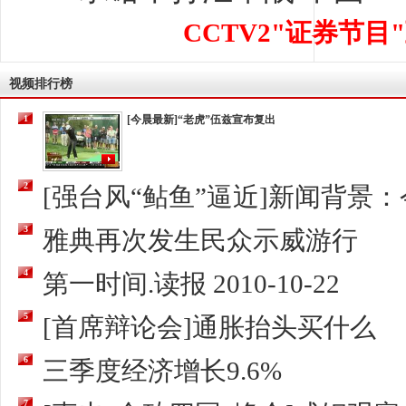
CCTV2"证券节目
视频排行榜
1
[今晨最新]“老虎”伍兹宣布复出
2
[强台风“鲇鱼”逼近]新闻背景：今
3
雅典再次发生民众示威游行
4
第一时间.读报 2010-10-22
5
[首席辩论会]通胀抬头买什么
6
三季度经济增长9.6%
7