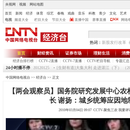
央视网
|
视频
|
网站地图
首页
新闻
经济
体育
综艺
春晚
戏曲
音乐
科教
青少
文化
艺术
电视
频道大全
栏目大全
节目大全
直播中国
赛事直播
网络
热词：
新股发行改革
首页
财经资讯
证券市场
理财生活
消费
经济台排行榜
|
CCTV-2直播
|
CCTV-7直播
|
CCTV栏目导航
|
专题汇总
《第一时间》 20120125
24小时播不停
[生财有道]大集大利 走进湛江（下） （201201
中国网络电视台
>>
经济台
>> 正文
【两会观察员】国务院研究发展中心农
长 谢扬：城乡统筹应因地
2010年03月04日 09:07 CCTV-聚焦三农
我要评