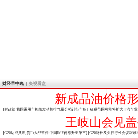
财经早中晚
央视看盘
新成品油价格
[财政部:我国乘用车拟按发动机排气量分档计征车船]
[征税范围可能将扩大]
[汽车
王岐山会见盖
[G20达成共识 货币大战暂停
中国IMF份额升至第三]
[G20财长及央行行长会议艰