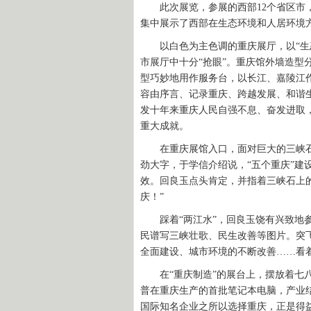
此次展览，参展的西部12个省区市，
集中展示了西部在生态环境和人居环境
以白色为主色调的重庆展厅，以“生态
市展厅中十分“抢眼”。重庆馆外墙造型分别
型巧妙地用作服务台，以长江、嘉陵江
容由序言、记录重庆、跨越发展、和谐
发十年来重庆人民自强不息、奋发进取
重大成就。
在重庆展馆入口，面对巨大的三峡石上
劲大字，于学信介绍说，“五个重庆”建
效。回良玉点头肯定，并指着三峡石上的
庆！”
踩着“两江水”，回良玉饶有兴致地参
民谱写三峡壮歌、民生改善等图片。突飞
全面建设、城市环境的不断改善……看
在“重庆制造”的展台上，摆放着七八
普在重庆生产的首批笔记本电脑，产业
国际知名企业之所以选择重庆，正是得