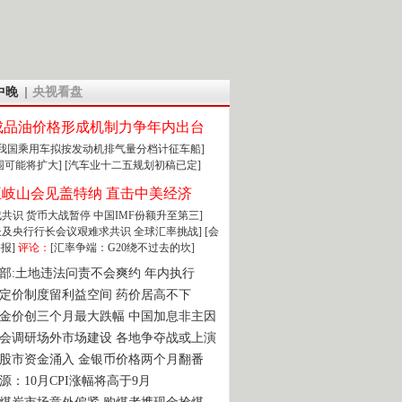
中晚
央视看盘
成品油价格形成机制力争年内出台
:我国乘用车拟按发动机排气量分档计征车船]
围可能将扩大]
[汽车业十二五规划初稿已定]
王岐山会见盖特纳 直击中美经济
达成共识 货币大战暂停
中国IMF份额升至第三]
财长及央行行长会议艰难求共识
全球汇率挑战]
[会
报]
评论：
[汇率争端：G20绕不过去的坎]
部:土地违法问责不会爽约 年内执行
定价制度留利益空间 药价居高不下
金价创三个月最大跌幅 中国加息非主因
会调研场外市场建设 各地争夺战或上演
股市资金涌入 金银币价格两个月翻番
源：10月CPI涨幅将高于9月