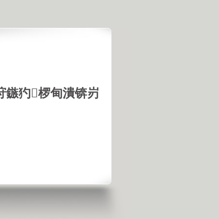
垨鏃犳椤甸潰锛岃