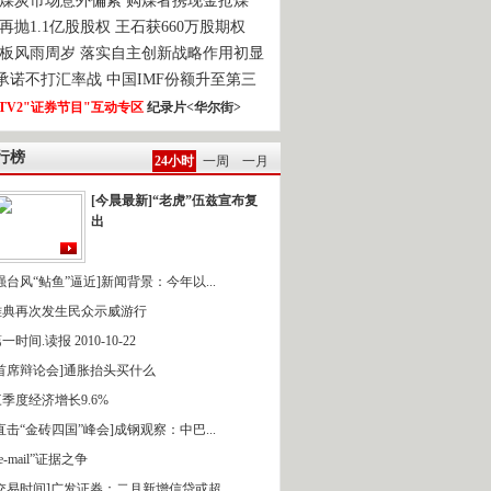
煤炭市场意外偏紧 购煤者携现金抢煤
再抛1.1亿股股权 王石获660万股期权
板风雨周岁 落实自主创新战略作用初显
0承诺不打汇率战 中国IMF份额升至第三
TV2"证券节目"互动专区
纪录片<华尔街>
行榜
24小时
一周
一月
[今晨最新]“老虎”伍兹宣布复
出
强台风“鲇鱼”逼近]新闻背景：今年以...
雅典再次发生民众示威游行
一时间.读报 2010-10-22
[首席辩论会]通胀抬头买什么
季度经济增长9.6%
直击“金砖四国”峰会]成钢观察：中巴...
 e-mail”证据之争
[交易时间]广发证券：二月新增信贷或超...