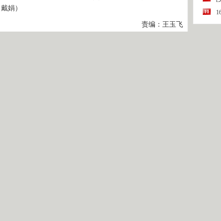
 戴娟）
10
责编：王玉飞
与人居环境成就展
2010-7-16
成就喜人 完成一批重大生态建设项目
2010-7-16
成就展在京举行
2010-7-14
成就展在京举行
2010-7-14
2010-7-14
数据等内容纯属作者个人观点，仅供投资者参考，并不构成投资建议。