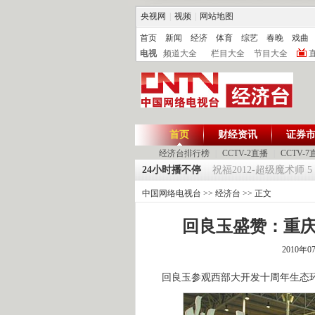
央视网
|
视频
|
网站地图
首页
新闻
经济
体育
综艺
春晚
戏曲
电视
频道大全
栏目大全
节目大全
首页
财经资讯
证券
经济台排行榜
|
CCTV-2直播
|
CCTV-7
《环球驿站》20120125 祝福2012-超级魔术师 5
24小时播不停
中国网络电视台
>>
经济台
>> 正文
回良玉盛赞：重
2010年0
回良玉参观西部大开发十周年生态环