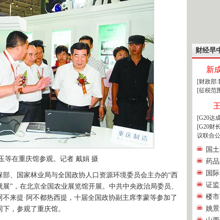
财经早
新
[财政部
[征税范
[G20
[G20
议联合公
国土
玉等在重庆馆参观。记者 戴娟 摄
药品
国际
部、国家林业局与全国政协人口资源环境委员会主办的“西
证监
就展”，在北京全国农业展览馆开展。中共中央政治局委员、
楼市
阿不来提·阿不都热西提，十届全国政协副主席李蒙等参加了
姚景
同下，参观了重庆馆。