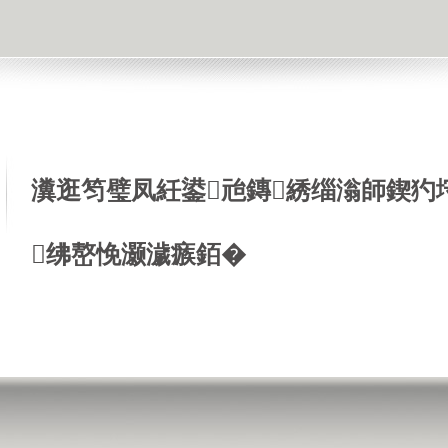
瀵逛笉璧凤紝鍙兘鏄綉缁滃師鍥犳
绋嶅悗灏濊瘯銆�