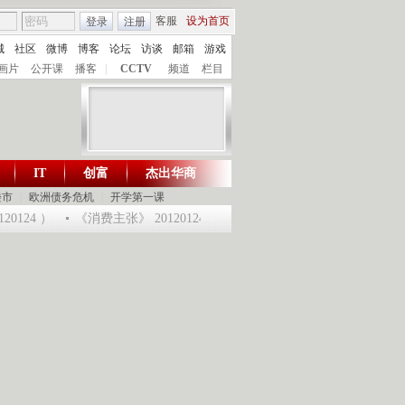
客服
设为首页
登录
注册
城
社区
微博
博客
论坛
访谈
邮箱
游戏
画片
公开课
播客
|
CCTV
频道
栏目
IT
创富
杰出华商
财智生活 一键通达
楼市
|
欧洲债务危机
|
开学第一课
4 ）
《消费主张》 20120124 淘乐龙年味道——鱼跃迎龙合家欢
提