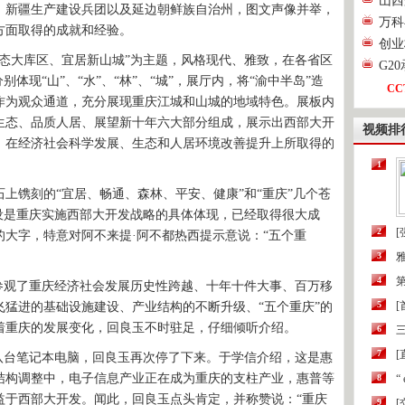
山西
新疆生产建设兵团以及延边朝鲜族自治州，图文声像并举，
万科
方面取得的成就和经验。
创业
大库区、宜居新山城”为主题，风格现代、雅致，在各省区
G2
体现“山”、“水”、“林”、“城”，展厅内，将“渝中半岛”造
CC
作为观众通道，充分展现重庆江城和山城的地域特色。展板内
生态、品质人居、展望新十年六大部分组成，展示出西部大开
视频排
，在经济社会科学发展、生态和人居环境改善提升上所取得的
1
镌刻的“宜居、畅通、森林、平安、健康”和“重庆”几个苍
设是重庆实施西部大开发战略的具体体现，已经取得很大成
2
[
大字，特意对阿不来提·阿不都热西提示意说：“五个重
3
4
第
观了重庆经济社会发展历史性跨越、十年十件大事、百万移
5
猛进的基础设施建设、产业结构的不断升级、“五个重庆”的
着重庆的发展变化，回良玉不时驻足，仔细倾听介绍。
6
三
7
[
台笔记本电脑，回良玉再次停了下来。于学信介绍，这是惠
结构调整中，电子信息产业正在成为重庆的支柱产业，惠普等
8
“
益于西部大开发。闻此，回良玉点头肯定，并称赞说：“重庆
9