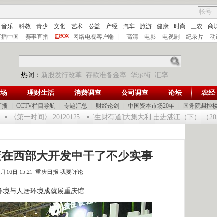
音乐
科教
青少
文化
艺术
公益
产经
汽车
旅游
健康
时尚
三农
商
直播中国
赛事直播
网络电视客户端
|
高清
电影
电视剧
纪录片
动
热词：
新股发行改革
存款准备金率
华尔街
汇率
市场
理财生活
消费调查
公司调查
论坛
农经
直播
|
CCTV栏目导航
|
专题汇总
|
财经论剑
|
中国资本市场20年
|
国务院调控
《第一时间》 20120125
[生财有道]大集大利 走进湛江（下） （2012012
庆在西部大开发中干了不少实事
7月16日 15:21 重庆日报
我要评论
境与人居环境成就展重庆馆