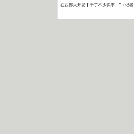
在西部大开发中干了不少实事！”（记者
相关链接：
贾庆林参观西部大开发十周年生态环境
新疆在西部大开发十年中生态环境建设
西部大开发十周年生态环境与人居环境
西部大开发十周年生态环境与人居环境
国家面向中西部定向招收医学免费生
声明：中国网络电视经济台所载视频、文章、
投资者据此操作，风险自担。