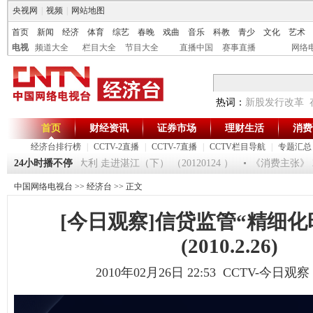
央视网
|
视频
|
网站地图
首页
新闻
经济
体育
综艺
春晚
戏曲
音乐
科教
青少
文化
艺术
电视
频道大全
栏目大全
节目大全
直播中国
赛事直播
网络
热词：
新股发行改革
首页
财经资讯
证券市场
理财生活
消费
经济台排行榜
|
CCTV-2直播
|
CCTV-7直播
|
CCTV栏目导航
|
专题汇总
[生财有道]大集大利 走进湛江（下） （20120124 ）
24小时播不停
《消费主张》 20
中国网络电视台
>>
经济台
>> 正文
[今日观察]信贷监管“精细化
(2010.2.26)
2010年02月26日 22:53 CCTV-今日观察