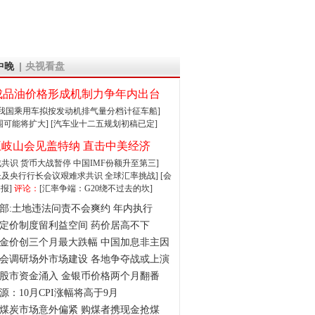
中晚
央视看盘
成品油价格形成机制力争年内出台
:我国乘用车拟按发动机排气量分档计征车船]
围可能将扩大]
[汽车业十二五规划初稿已定]
王岐山会见盖特纳 直击中美经济
达成共识 货币大战暂停
中国IMF份额升至第三]
财长及央行行长会议艰难求共识
全球汇率挑战]
[会
报]
评论：
[汇率争端：G20绕不过去的坎]
部:土地违法问责不会爽约 年内执行
定价制度留利益空间 药价居高不下
金价创三个月最大跌幅 中国加息非主因
会调研场外市场建设 各地争夺战或上演
股市资金涌入 金银币价格两个月翻番
源：10月CPI涨幅将高于9月
煤炭市场意外偏紧 购煤者携现金抢煤