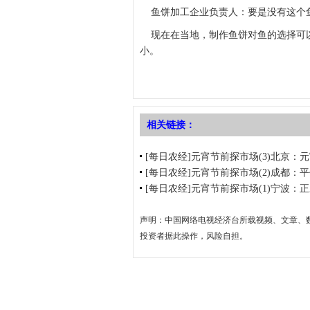
鱼饼加工企业负责人：要是没有这个
现在在当地，制作鱼饼对鱼的选择可以
小。
相关链接：
[每日农经]元宵节前探市场(3)北京：元宵汤
[每日农经]元宵节前探市场(2)成都：平价水
[每日农经]元宵节前探市场(1)宁波：正宗宁
声明：中国网络电视经济台所载视频、文章、
投资者据此操作，风险自担。