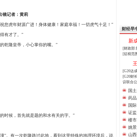
镜记者：黄莉
祝您虎年财源广进！身体健康！家庭幸福！一切虎气十足！”
财经早
得有才了。”
新
的乾隆皇帝，小心掌你的嘴。”
[财政部
[征税范
[G20
[G20
议联合公
国土
药品
国际
证监
的时候，首先就是题的和水有关的字。”
楼市
姚景
山西
潼”。有一次乾隆路过此地，看到这里特殊的地理环境后，说