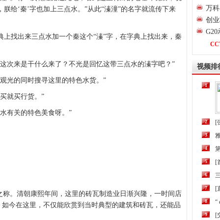
万科
，朕给‘秦’字也加上三点水。”从此“溱潼”的名字就流传下来
创业
G2
上找出来三点水加一个秦这个“溱”字，在字典上找出来，秦
CC
。
这次来是干什么来了？不光是回忆这带三点水的溱字吧？”
视频排
观光的同时搜寻这里的特色水货。”
1
买就买行货。”
水有关的特色美食呀。”
2
[
3
4
第
5
6
三
7
[
之称。清朝康熙年间，这里的砖瓦制造业日渐兴隆，一时间店
8
“
。如今在这里，不仅能欣赏到当时典型的建筑和砖瓦，还能品
9