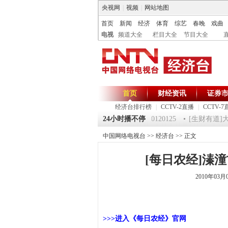
央视网
|
视频
|
网站地图
首页
新闻
经济
体育
综艺
春晚
戏曲
电视
频道大全
栏目大全
节目大全
首页
财经资讯
证券
经济台排行榜
|
CCTV-2直播
|
CCTV-7
25 祝福2012-超级魔术师 5
《第一时间》 20120125
24小时播不停
[生财有道]大集大
中国网络电视台
>>
经济台
>> 正文
[每日农经]溱潼古
2010年03月
>>>进入《每日农经》官网