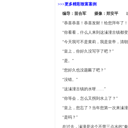
>>>更多精彩致富案例
编导：苗合军 摄像：郑安平 出
“恭喜恭喜！恭喜发财！给您拜年了！
“你看看，什么人来到这溱潼古镇都变
“今天我可不是黄莉，我是皇帝，清朝
“皇上，你好久没写字了吧？”
“是。”
“您好久也没题匾了吧？”
“没错。”
“这溱潼古镇的水呀……”
“你等会，怎么又拐到水上了？”
“皇上，您忘了？当年您第一次来溱潼
“是吗？”
在过去，溱潼是这个不带三点水的“秦