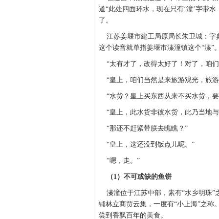
道“此处四面环水，现在只有‘潼’字带水
了。
江苏姜堰市建工局原局长朱卫城：字典
这个读音就单指姜堰市溱潼镇这个“溱”
“太有才了，改得太好了！对了，咱们
“皇上，咱们当然是来旅游观光，旅游
“水货？皇上买东西从来不买水货，要
“皇上，此水货非彼水货，此乃当地与
“那还不赶紧带朕去瞧瞧？”
“皇上，这还没到饭点儿呢。”
“嗯，走。”
（1）不可或缺的鱼饼
溱潼位于江苏中部，素有“水乡明珠”
铺林立商贾云集，一度有“小上海”之称
尝到香飘百年的美食。