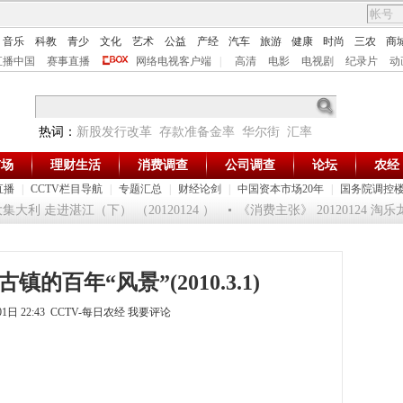
音乐
科教
青少
文化
艺术
公益
产经
汽车
旅游
健康
时尚
三农
商
直播中国
赛事直播
网络电视客户端
|
高清
电影
电视剧
纪录片
动
热词：
新股发行改革
存款准备金率
华尔街
汇率
市场
理财生活
消费调查
公司调查
论坛
农经
直播
|
CCTV栏目导航
|
专题汇总
|
财经论剑
|
中国资本市场20年
|
国务院调控
利 走进湛江（下） （20120124 ）
《消费主张》 20120124 淘
镇的百年“风景”(2010.3.1)
01日 22:43 CCTV-每日农经
我要评论