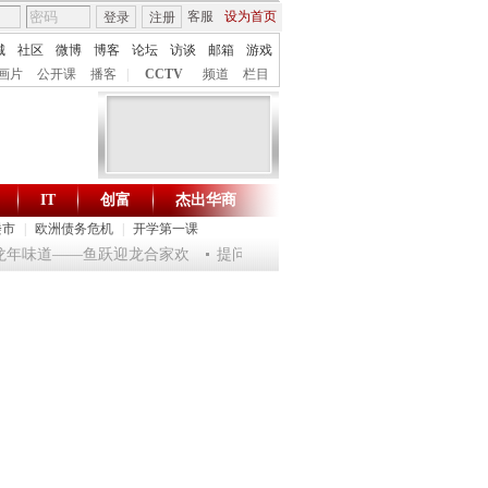
客服
设为首页
登录
注册
城
社区
微博
博客
论坛
访谈
邮箱
游戏
画片
公开课
播客
|
CCTV
频道
栏目
IT
创富
杰出华商
财智生活 一键通达
楼市
|
欧洲债务危机
|
开学第一课
乐龙年味道——鱼跃迎龙合家欢
提问2012：机遇与悬念共存
《环球驿站》2