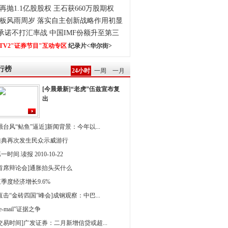
再抛1.1亿股股权 王石获660万股期权
板风雨周岁 落实自主创新战略作用初显
0承诺不打汇率战 中国IMF份额升至第三
TV2"证券节目"互动专区
纪录片<华尔街>
行榜
24小时
一周
一月
[今晨最新]“老虎”伍兹宣布复
出
强台风“鲇鱼”逼近]新闻背景：今年以...
雅典再次发生民众示威游行
一时间.读报 2010-10-22
[首席辩论会]通胀抬头买什么
季度经济增长9.6%
直击“金砖四国”峰会]成钢观察：中巴...
 e-mail”证据之争
[交易时间]广发证券：二月新增信贷或超...